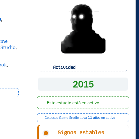
o
,
ame
Studio
,
ook
,
Actividad
2015
Este estudio está en activo
Colossus Game Studio lleva
11 años
en activo
Signos estables