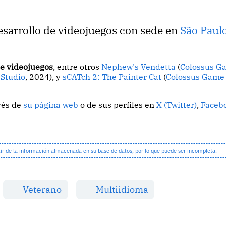
esarrollo de videojuegos con sede en
São Paul
ce videojuegos
, entre otros
Nephew's Vendetta
(
Colossus G
Studio
, 2024), y
sCATch 2: The Painter Cat
(
Colossus Game 
vés de
su página web
o de sus perfiles en
X (Twitter)
,
Faceb
 de la información almacenada en su base de datos, por lo que puede ser incompleta.
Veterano
Multiidioma