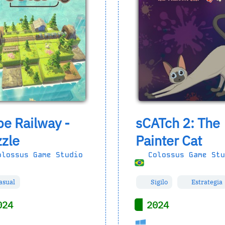
e Railway -
sCATch 2: The
zle
Painter Cat
lossus Game Studio
Colossus Game Stu
asual
Sigilo
Estrategia
024
2024