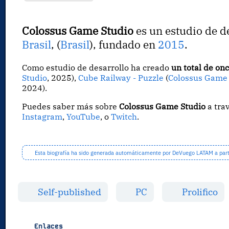
Colossus Game Studio
es un estudio de d
Brasil
, (
Brasil
), fundado en
2015
.
Como estudio de desarrollo ha creado
un total de on
Studio
, 2025),
Cube Railway - Puzzle
(
Colossus Game 
2024).
Puedes saber más sobre
Colossus Game Studio
a tra
Instagram
,
YouTube
, o
Twitch
.
Esta biografía ha sido generada automáticamente por DeVuego LATAM a partir
Self-published
PC
Prolifico
Enlaces