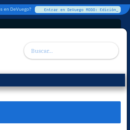
tos en DeVuego?
Entrar en DeVuego MODO: Edición_