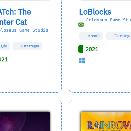
ATch: The
LoBlocks
nter Cat
Colossus Game Stu
lossus Game Studio
Arcade
Estrategi
gilo
Estrategia
2021
021