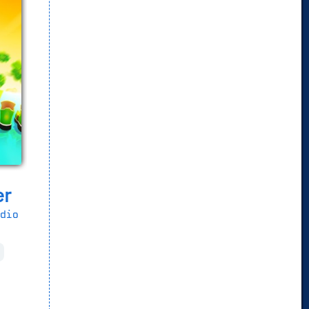
er
dio