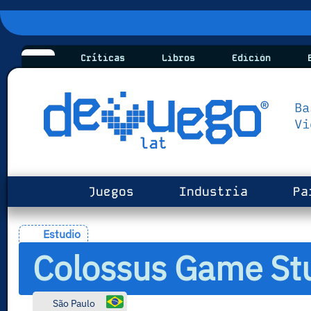
Críticas
Libros
Edición
B
Juegos
Industria
Pa
Estudio
Colossus Game St
São Paulo