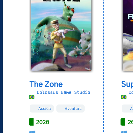
The Zone
Sup
Colossus Game Studio
Co
Acción
Aventura
A
2020
2