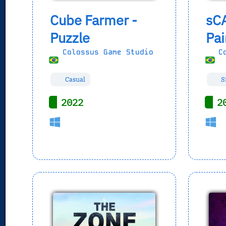
Cube Farmer -
sC
Puzzle
Pai
Colossus Game Studio
Co
Casual
Si
2022
2