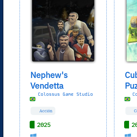
Nephew's
Cub
Vendetta
Puz
Colossus Game Studio
Co
Acción
C
2025
2