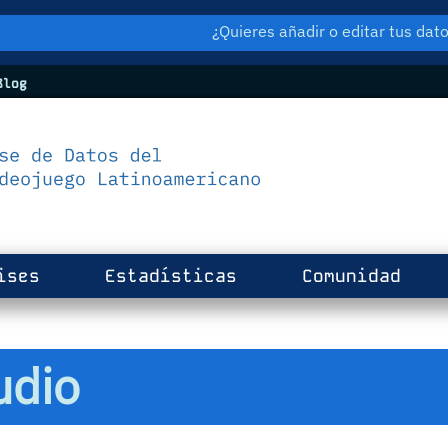
¿Quieres añadir o editar tus da
log
ises
Estadísticas
Comunidad
udio