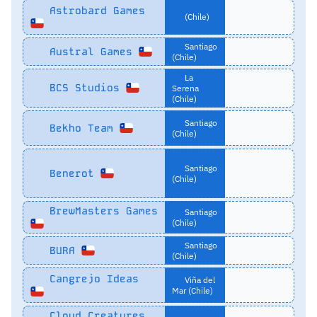
Astrobard Games
(Chile)
Santiago
Austral Games
(Chile)
La
BCS Studios
Serena
(Chile)
Santiago
Bekho Team
(Chile)
Santiago
Benerot
(Chile)
BrewMasters Games
Santiago
(Chile)
Santiago
BURA
(Chile)
Cangrejo Ideas
Viña del
Mar (Chile)
Cloud Creatures