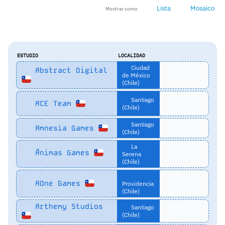
Lista
Mosaico
Mostrar como
ESTUDIO
LOCALIDAD
Ciudad
Abstract Digital
de México
(Chile)
Santiago
ACE Team
(Chile)
Santiago
Amnesia Games
(Chile)
La
Ãnimas Games
Serena
(Chile)
AOne Games
Providencia
(Chile)
Arthemy Studios
Santiago
(Chile)