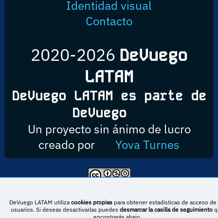
Identidad visual
Contacto
2020-2026
DeVuego
LATAM
DeVuego LATAM es parte de
DeVuego
Un proyecto sin ánimo de lucro
creado por
Yova Turnes
Esta obra está bajo una licencia de Creative Commons Reconocimiento-
NoComercial-CompartirIgual 4.0 Internacional
DeVuego LATAM utiliza
cookies propias
para obtener estadísticas de acceso de 
usuarios. Si deseas desactivarlas puedes
desmarcar la casilla de seguimiento
q
encontrarás abajo.