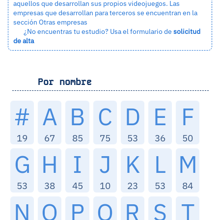
aquellos que desarrollan sus propios videojuegos. Las
empresas que desarrollan para terceros se encuentran en la
sección
Otras empresas
¿No encuentras tu estudio? Usa el formulario de
solicitud
de alta
Por nombre
#
A
B
C
D
E
F
19
67
85
75
53
36
50
G
H
I
J
K
L
M
53
38
45
10
23
53
84
N
O
P
Q
R
S
T