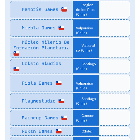
Region
Nemoris Games
de los Rios
(Chile)
Niebla Games
Valparaíso
(Chile)
Núcleo Milenio De
Valpara?
Formación Planetaria
so (Chile)
Octeto Studios
Santiago
(Chile)
Piola Games
Valparaíso
(Chile)
Santiago
Playmestudio
(Chile)
Concón
Raincup Games
(Chile)
Ruken Games
(Chile)