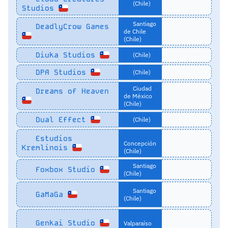
(Chile)
Studios
Santiago
DeadlyCrow Games
de Chile
(Chile)
Diuka Studios
(Chile)
DPA Studios
(Chile)
Ciudad
Dreams of Heaven
de México
(Chile)
Dual Effect
(Chile)
Estudios
Concepción
Kremlinois
(Chile)
Santiago
Foxbox Studio
(Chile)
Santiago
GaMaGa
(Chile)
Genkai Studio
Valparaíso