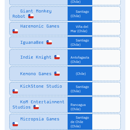
(Chile)
Giant Monkey
Santiago
Robot
(Chile)
Haremonic Games
Viña del
Mar (Chile)
Santiago
IguanaBee
(Chile)
Indie Knight
Antofagasta
(Chile)
Kemono Games
(Chile)
KickStone Studio
Santiago
(Chile)
KoM Entertainment
Rancagua
Studios
(Chile)
Santiago
Micropsia Games
de Chile
(Chile)