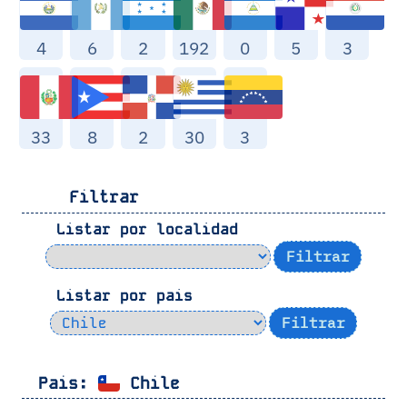
4
6
2
192
0
5
3
33
8
2
30
3
Filtrar
Listar por localidad
Listar por pais
Pais:
Chile