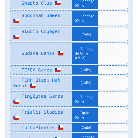
Santiago
Smarto Club
(Chile)
Spoonman Games
Santiago
(Chile)
Studio Voyager
(Chile)
Santiago
Sudaka Games
de Chile
(Chile)
TE'OM Games
(Chile)
TEAM Black Hat
(Chile)
Robot
TinyBytes Games
Santiago
(Chile)
Trialis Studios
Iquique
(Chile)
TurboPixeles
(Chile)
Santiago