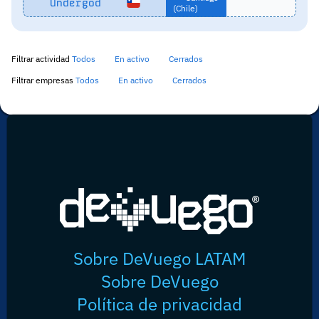
Undergod
(Chile)
Filtrar actividad
Todos
En activo
Cerrados
Filtrar empresas
Todos
En activo
Cerrados
Sobre DeVuego LATAM
Sobre DeVuego
Política de privacidad