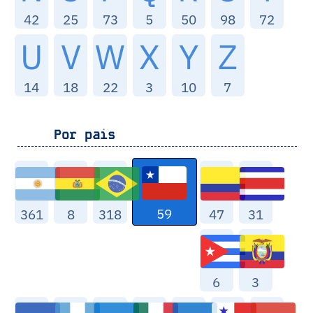
42
25
73
5
50
98
72
U
V
W
X
Y
Z
14
18
22
3
10
7
Por pais
59
361
8
318
47
31
6
3