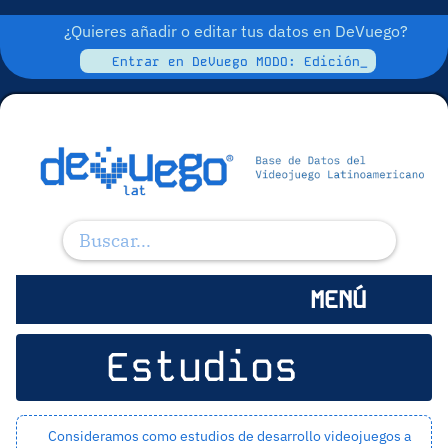
¿Quieres añadir o editar tus datos en DeVuego?
Entrar en DeVuego MODO: Edición_
MENÚ
Estudios
Consideramos como estudios de desarrollo videojuegos a