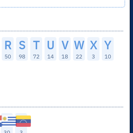
R
S
T
U
V
W
X
Y
50
98
72
14
18
22
3
10
30
3