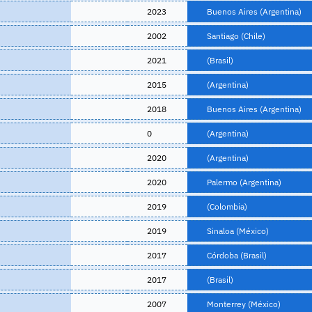
2023
Buenos Aires (Argentina)
2002
Santiago (Chile)
2021
(Brasil)
2015
(Argentina)
2018
Buenos Aires (Argentina)
0
(Argentina)
2020
(Argentina)
2020
Palermo (Argentina)
2019
(Colombia)
2019
Sinaloa (México)
2017
Córdoba (Brasil)
2017
(Brasil)
2007
Monterrey (México)