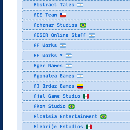
Abstract Tales
ACE Team
Achenar Studios
AESIR Online Staff
AF Works
AF Works ®
Ager Games
Agonalea Games
AJ Ordaz Games
Ajal Game Studio
Akom Studio
Alcateia Entertainment
Alebrije Estudios