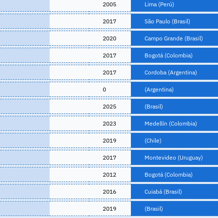
2005
Lima (Perú)
2017
São Paulo (Brasil)
2020
Campo Grande (Brasil)
2017
Bogotá (Colombia)
2017
Cordoba (Argentina)
0
(Argentina)
2025
(Brasil)
2023
Medellín (Colombia)
2019
(Chile)
2017
Montevideo (Uruguay)
2012
Bogotá (Colombia)
2016
Cuiabá (Brasil)
2019
(Brasil)