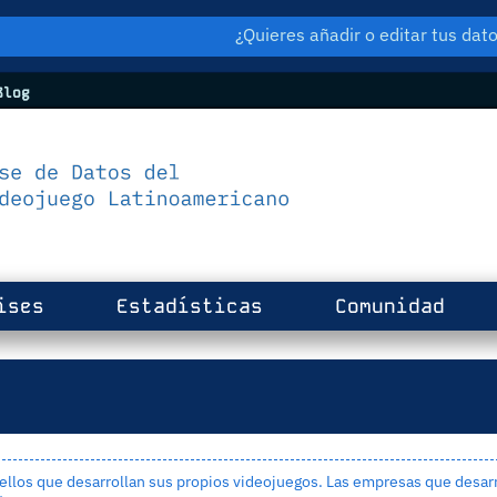
¿Quieres añadir o editar tus da
log
ises
Estadísticas
Comunidad
los que desarrollan sus propios videojuegos. Las empresas que desarr