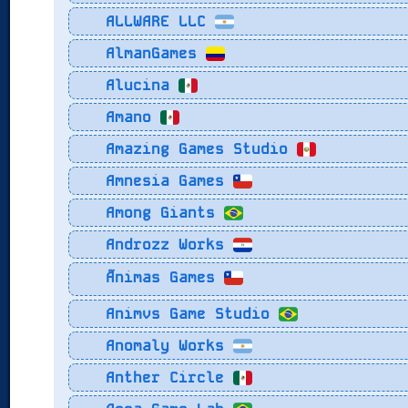
ALLWARE LLC
AlmanGames
Alucina
Amano
Amazing Games Studio
Amnesia Games
Among Giants
Androzz Works
Ãnimas Games
Animvs Game Studio
Anomaly Works
Anther Circle