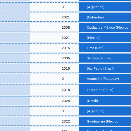
0
(Argentina)
2021
(Colombia)
2008
Ciudad de México (México)
2021
(México)
2016
Lima (Perú)
2006
Santiago (Chile)
2015
São Paulo (Brasil)
0
Asunción (Paraguay)
2018
La Serena (Chile)
2024
(Brasil)
0
(Argentina)
2022
Guadalajara (México)