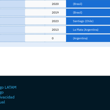
2020
(Brasil)
2019
(Brasil)
2023
Santiago (Chile)
2013
La Plata (Argentina)
0
(Argentina)
go LATAM
go
rivacidad
ual