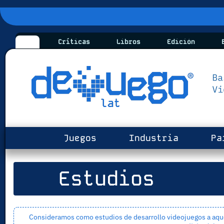
Críticas
Libros
Edición
B
Juegos
Industria
Pa
Estudios
Consideramos como estudios de desarrollo videojuegos a aquel