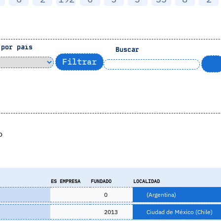
por pais
Buscar
o
ES EMPRESA
FUNDADO
LOCALIDAD
0
(Argentina)
2013
Ciudad de México (Chile)