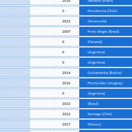
2016
Salvador (Brasil)
0
Providencia (Chile)
2023
(Venezuela)
2007
Porto Alegre (Brasil)
0
(Panamá)
0
(Argentina)
0
(Argentina)
2014
Cochabamba (Bolivia)
2016
Montevideo (Uruguay)
0
(Argentina)
2022
(Brasil)
2022
Santiago (Chile)
2017
(México)