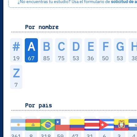
¿No encuentras tu estudio? Usa el formulario de
solicitud de a
Por nombre
#
A
B
C
D
E
F
G
19
67
85
75
53
36
50
53
3
Z
7
Por pais
361
8
318
59
47
31
6
3
4