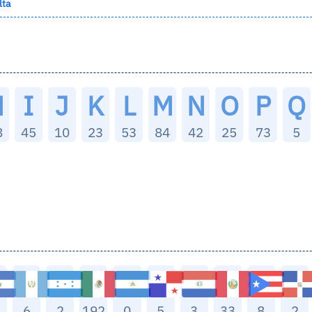
lta
H
I
J
K
L
M
N
O
P
Q
8
45
10
23
53
84
42
25
73
5
6
2
192
0
5
3
33
8
2