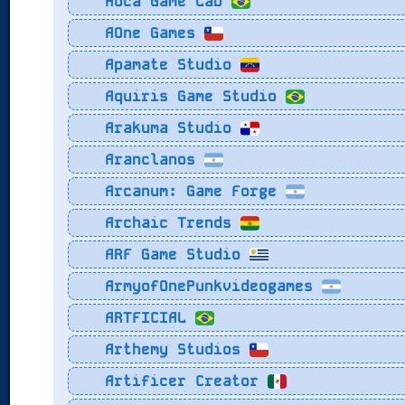
Aoca Game Lab
AOne Games
Apamate Studio
Aquiris Game Studio
Arakuma Studio
Aranclanos
Arcanum: Game Forge
Archaic Trends
ARF Game Studio
ArmyofOnePunkvideogames
ARTFICIAL
Arthemy Studios
Artificer Creator