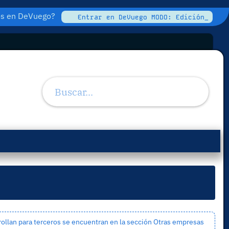
tos en DeVuego?
Entrar en DeVuego MODO: Edición_
ollan para terceros se encuentran en la sección
Otras empresas