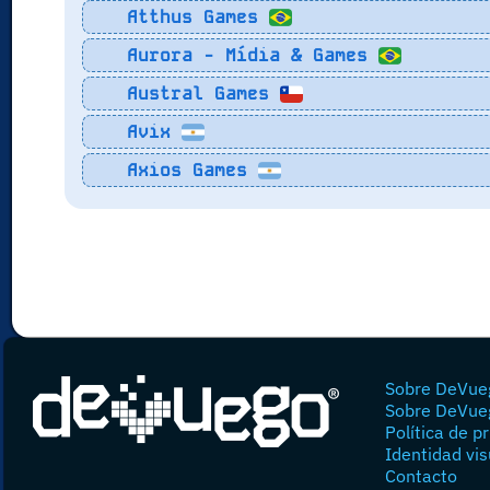
Atthus Games
Aurora - Mídia & Games
Austral Games
Avix
Axios Games
Sobre DeVue
Sobre DeVue
Política de p
Identidad vis
Contacto