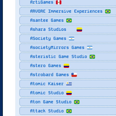
ArtiGames
ARVORE Immersive Experiences
Asantee Games
Ashara Studios
ASociety Games
AsocietyMirrors Games
Asteristic Game Studio
Astero Games
Astrobard Games
Atomic Kaiser
Atomic Studio
Aton Game Studio
Attack Studio