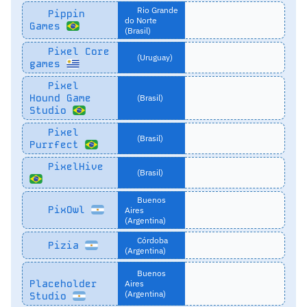
Rio Grande
Pippin
do Norte
Games
(Brasil)
Pixel Core
(Uruguay)
games
Pixel
Hound Game
(Brasil)
Studio
Pixel
(Brasil)
Purrfect
PixelHive
(Brasil)
Buenos
PixOwl
Aires
(Argentina)
Córdoba
Pizia
(Argentina)
Buenos
Placeholder
Aires
(Argentina)
Studio