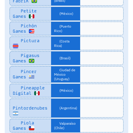
Fabrik
(Brasil)
Petite
(México)
Games
Pichón
(Puerto
Games
Rico)
Pictura
(Costa
Rica)
Pigasus
(Brasil)
Games
Ciudad de
Pincer
México
Games
(Uruguay)
Pineapple
(México)
Digital
Pintordenubes
(Argentina)
Piola
Valparaíso
Games
(Chile)