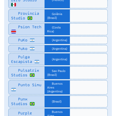
Província
Goiânia
Studio
(Brasil)
Psion Tech
(Costa
Rica)
PuKo
(Argentina)
Puko
(Argentina)
Pulga
(Argentina)
Escapista
Pulsatrix
Sao Paulo
Studios
(Brasil)
Buenos
Punto Simu
Aires
(Argentina)
Punx
(Brasil)
Studios
Buenos
Purple
Aires