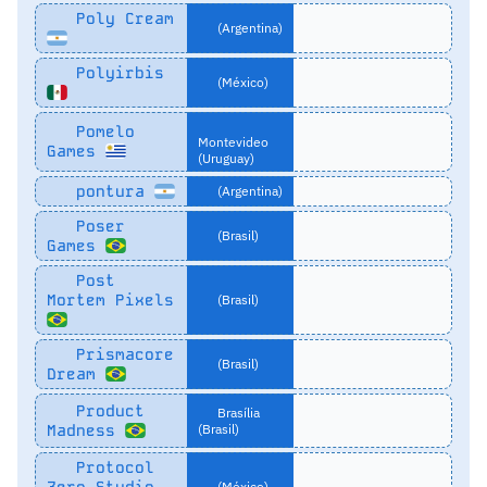
Poly Cream
(Argentina)
Polyirbis
(México)
Pomelo
Montevideo
Games
(Uruguay)
pontura
(Argentina)
Poser
(Brasil)
Games
Post
Mortem Pixels
(Brasil)
Prismacore
(Brasil)
Dream
Product
Brasília
Madness
(Brasil)
Protocol
Zero Studio
(México)