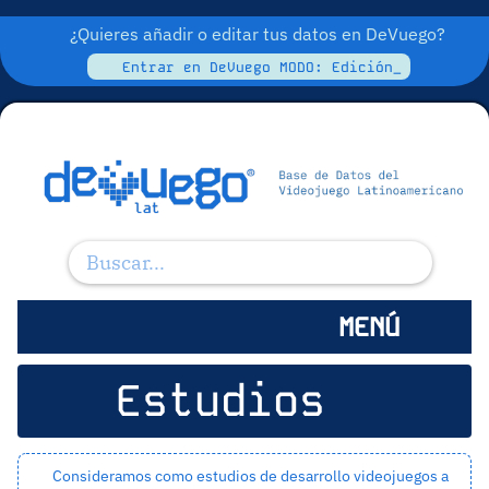
¿Quieres añadir o editar tus datos en DeVuego?
Entrar en DeVuego MODO: Edición_
MENÚ
Estudios
Consideramos como estudios de desarrollo videojuegos a