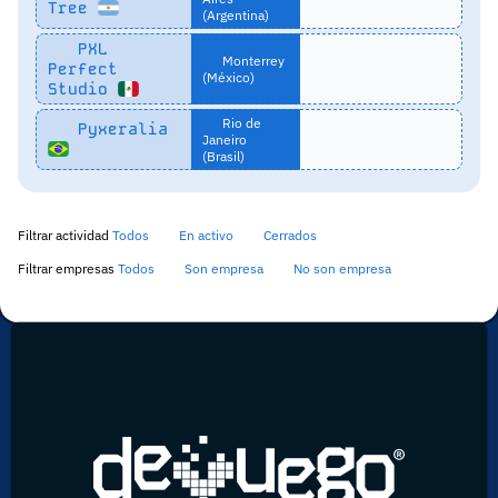
Tree
(Argentina)
PXL
Monterrey
Perfect
(México)
Studio
Rio de
Pyxeralia
Janeiro
(Brasil)
Filtrar actividad
Todos
En activo
Cerrados
Filtrar empresas
Todos
Son empresa
No son empresa