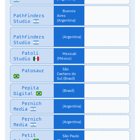
Buenos
Pathfinders
Aires
(Argentina)
Studio
Pathfinders
(Argentina)
Studio
Patoli
Mexicali
Studio
(México)
São
Patosaur
Caetano do
Sul (Brasil)
Pepita
(Brasil)
Digital
Pernich
(Argentina)
Media
Pernich
(Argentina)
Media
Petit
São Paulo