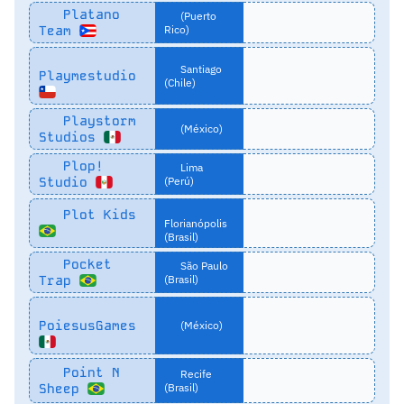
Platano
(Puerto
Team
Rico)
Santiago
Playmestudio
(Chile)
Playstorm
(México)
Studios
Plop!
Lima
Studio
(Perú)
Plot Kids
Florianópolis
(Brasil)
Pocket
São Paulo
Trap
(Brasil)
PoiesusGames
(México)
Point N
Recife
Sheep
(Brasil)