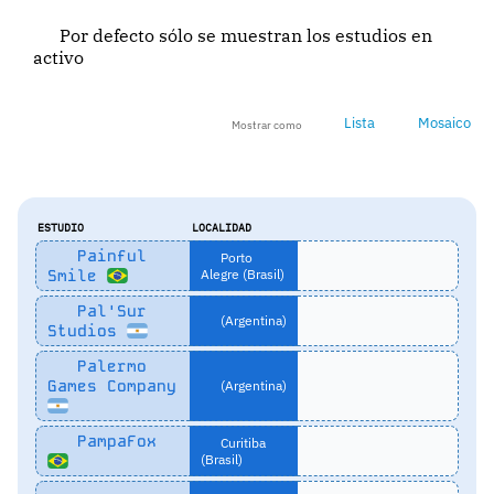
Por defecto sólo se muestran los estudios en
activo
Lista
Mosaico
Mostrar como
ESTUDIO
LOCALIDAD
Painful
Porto
Smile
Alegre (Brasil)
Pal'Sur
(Argentina)
Studios
Palermo
Games Company
(Argentina)
PampaFox
Curitiba
(Brasil)