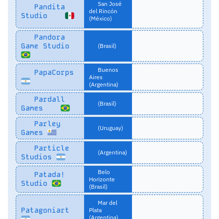
San José
Pandita
del Rincón
Studio
(México)
Pandora
Game Studio
(Brasil)
Buenos
PapaCorps
Aires
(Argentina)
Pardall
(Brasil)
Games
Parley
(Uruguay)
Games
Particle
(Argentina)
Studios
Belo
Patada!
Horizonte
Studio
(Brasil)
Mar del
Patagoniart
Plata
(Argentina)