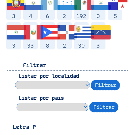
3
4
6
2
192
0
5
3
33
8
2
30
3
Filtrar
Listar por localidad
Listar por pais
Letra
P