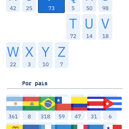
73
42
25
5
50
98
T
U
V
72
14
18
W
X
Y
Z
22
3
10
7
Por pais
361
8
318
59
47
31
6