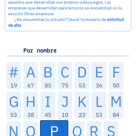
aquellos que desarrollan sus propios videojuegos. Las
empresas que desarrollan para terceros se encuentran en la
sección
Otras empresas
¿No encuentras tu estudio? Usa el formulario de
solicitud
de alta
Por nombre
#
A
B
C
D
E
F
19
67
85
75
53
36
50
G
H
I
J
K
L
M
53
38
45
10
23
53
84
P
N
O
Q
R
S