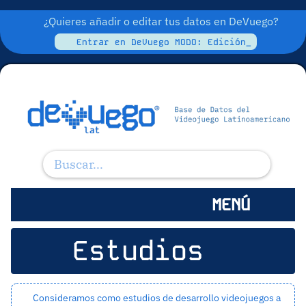
¿Quieres añadir o editar tus datos en DeVuego?
Entrar en DeVuego MODO: Edición_
MENÚ
Estudios
Consideramos como estudios de desarrollo videojuegos a