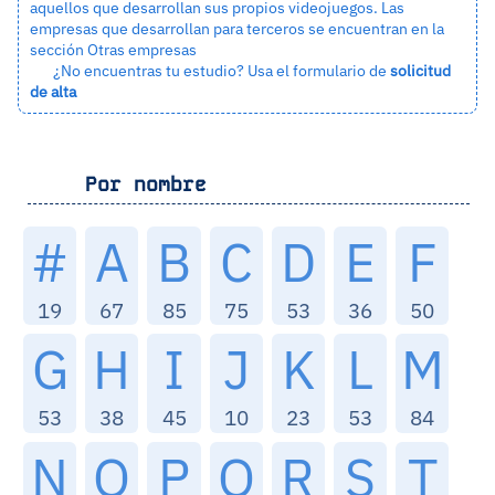
aquellos que desarrollan sus propios videojuegos. Las
empresas que desarrollan para terceros se encuentran en la
sección
Otras empresas
¿No encuentras tu estudio? Usa el formulario de
solicitud
de alta
Por nombre
#
A
B
C
D
E
F
19
67
85
75
53
36
50
G
H
I
J
K
L
M
53
38
45
10
23
53
84
N
O
P
Q
R
S
T