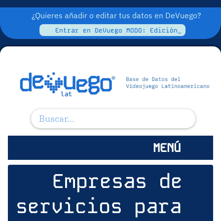
¿Quieres añadir o editar tus datos en DeVuego?
Entrar en DeVuego MODO: Edición_
MENÚ
Empresas de
servicios para