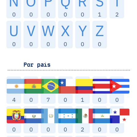
N
O
P
Q
R
S
T
0
0
0
0
0
1
2
U
V
W
X
Y
Z
0
0
0
0
0
0
Por pais
4
0
7
0
1
0
0
0
0
0
0
2
0
0