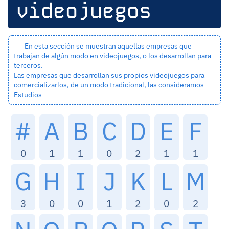
videojuegos
En esta sección se muestran aquellas empresas que
trabajan de algún modo en videojuegos, o los desarrollan para
terceros.
Las empresas que desarrollan sus propios videojuegos para
comercializarlos, de un modo tradicional, las consideramos
Estudios
#
A
B
C
D
E
F
0
1
1
0
2
1
1
G
H
I
J
K
L
M
3
0
0
1
2
0
2