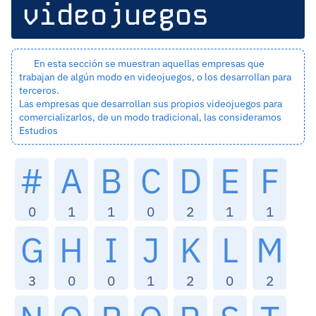
videojuegos
En esta sección se muestran aquellas empresas que
trabajan de algún modo en videojuegos, o los desarrollan para
terceros.
Las empresas que desarrollan sus propios videojuegos para
comercializarlos, de un modo tradicional, las consideramos
Estudios
#
A
B
C
D
E
F
0
1
1
0
2
1
1
G
H
I
J
K
L
M
3
0
0
1
2
0
2