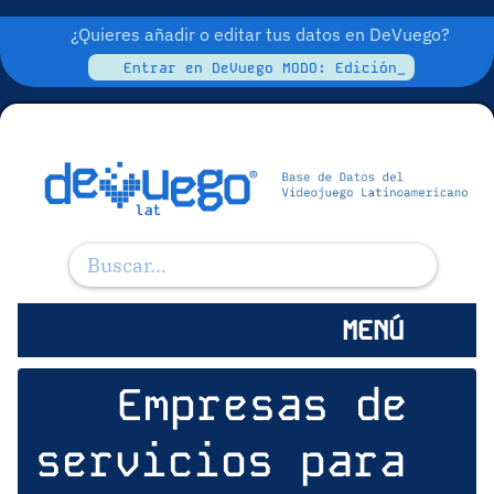
¿Quieres añadir o editar tus datos en DeVuego?
Entrar en DeVuego MODO: Edición_
MENÚ
Empresas de
servicios para