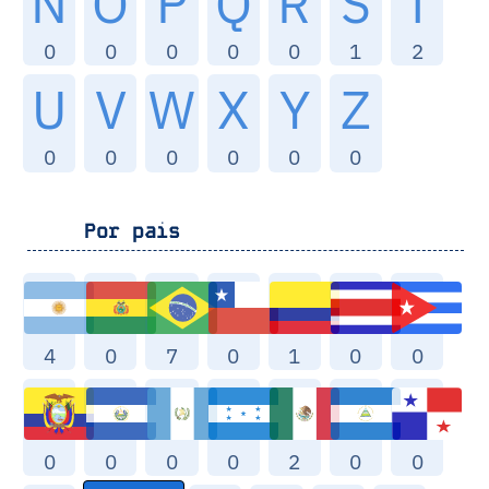
N
O
P
Q
R
S
T
0
0
0
0
0
1
2
U
V
W
X
Y
Z
0
0
0
0
0
0
Por pais
4
0
7
0
1
0
0
0
0
0
0
2
0
0