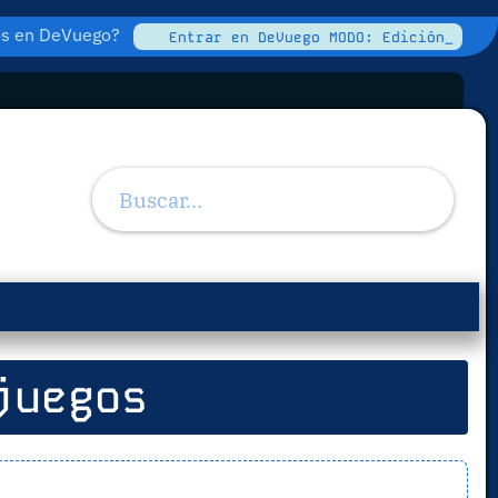
tos en DeVuego?
Entrar en DeVuego MODO: Edición_
juegos