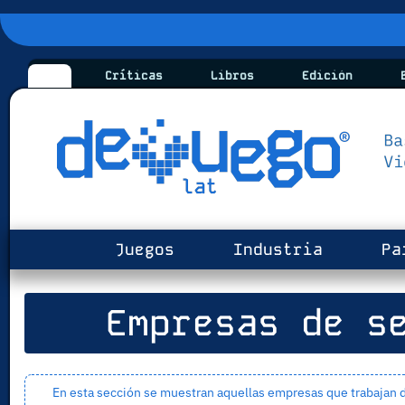
Críticas
Libros
Edición
B
Juegos
Industria
Pa
Empresas de se
En esta sección se muestran aquellas empresas que trabajan d