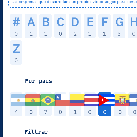
Las empresas que desarrollan sus propios videojuegos para comer
#
A
B
C
D
E
F
G
0
1
1
0
2
1
1
3
0
Z
0
Por pais
4
0
7
0
1
0
0
0
0
Filtrar