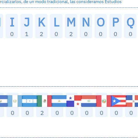
cializarlos, de un modo tradicional, las consideramos
Estudios
H
I
J
K
L
M
N
O
P
Q
0
1
2
0
2
0
0
0
0
0
0
2
0
0
0
0
0
0