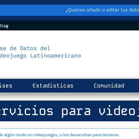
¿Quieres añadir o editar tus da
log
ises
Estadísticas
Comunidad
rvicios para video
e algún modo en videojuegos, o los desarrollan para terceros.