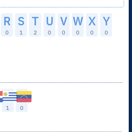
R
S
T
U
V
W
X
Y
0
1
2
0
0
0
0
0
1
0