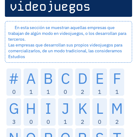
videojuegos
En esta sección se muestran aquellas empresas que
trabajan de algún modo en videojuegos, o los desarrollan para
terceros.
Las empresas que desarrollan sus propios videojuegos para
comercializarlos, de un modo tradicional, las consideramos
Estudios
#
A
B
C
D
E
F
0
1
1
0
2
1
1
G
H
I
J
K
L
M
3
0
0
1
2
0
2