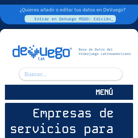
¿Quieres añadir o editar tus datos en DeVuego?
Entrar en DeVuego MODO: Edición_
MENÚ
Empresas de
servicios para