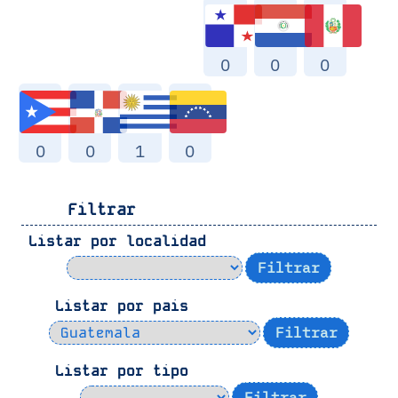
0
0
0
0
0
1
0
Filtrar
Listar por localidad
Listar por pais
Listar por tipo