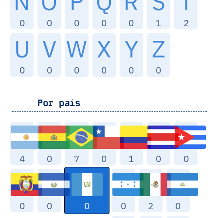
N
O
P
Q
R
S
T
0
0
0
0
0
1
2
U
V
W
X
Y
Z
0
0
0
0
0
0
Por pais
4
0
7
0
1
0
0
0
0
0
0
2
0