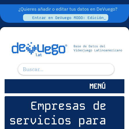
¿Quieres añadir o editar tus datos en DeVuego?
Entrar en DeVuego MODO: Edición_
MENÚ
Empresas de
servicios para