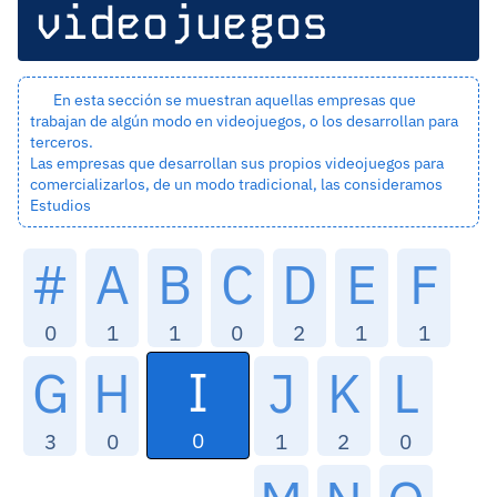
videojuegos
En esta sección se muestran aquellas empresas que
trabajan de algún modo en videojuegos, o los desarrollan para
terceros.
Las empresas que desarrollan sus propios videojuegos para
comercializarlos, de un modo tradicional, las consideramos
Estudios
#
A
B
C
D
E
F
0
1
1
0
2
1
1
I
G
H
J
K
L
0
3
0
1
2
0