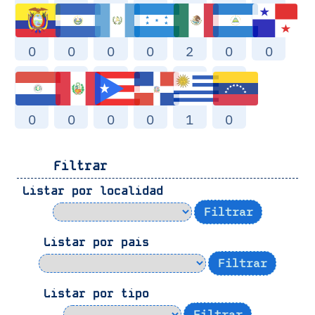
0
0
0
0
2
0
0
0
0
0
0
1
0
Filtrar
Listar por localidad
Listar por pais
Listar por tipo