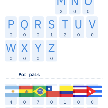
M
N
O
2
0
0
P
Q
R
S
T
U
V
0
0
0
1
2
0
0
W
X
Y
Z
0
0
0
0
Por pais
4
0
7
0
1
0
0