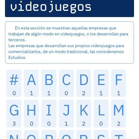
videojuegos
En esta sección se muestran aquellas empresas que
trabajan de algún modo en videojuegos, o los desarrollan para
terceros.
Las empresas que desarrollan sus propios videojuegos para
comercializarlos, de un modo tradicional, las consideramos
Estudios
#
A
B
C
D
E
F
0
1
1
0
2
1
1
G
H
I
J
K
L
M
3
0
0
1
2
0
2