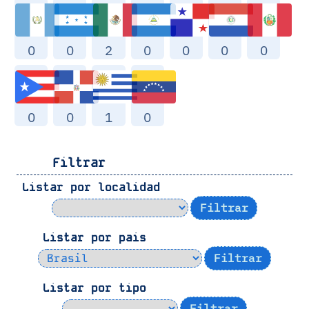
0
0
2
0
0
0
0
0
0
1
0
Filtrar
Listar por localidad
Listar por pais
Listar por tipo