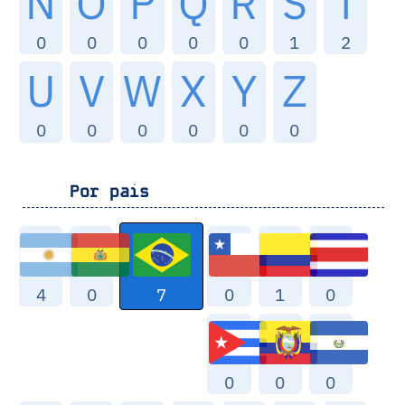
N
O
P
Q
R
S
T
0
0
0
0
0
1
2
U
V
W
X
Y
Z
0
0
0
0
0
0
Por pais
7
4
0
0
1
0
0
0
0