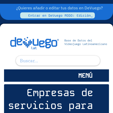
¿Quieres añadir o editar tus datos en DeVuego?
Entrar en DeVuego MODO: Edición_
MENÚ
Empresas de
servicios para