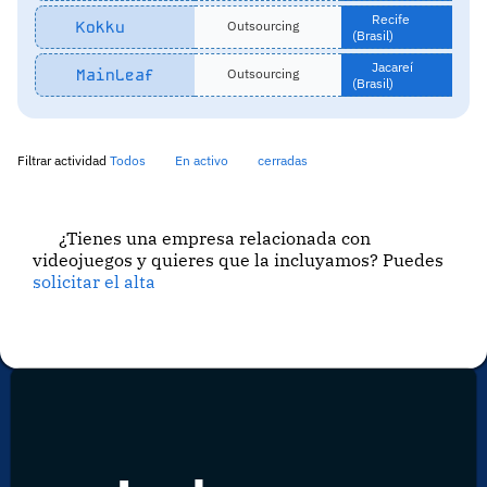
Recife
Kokku
Outsourcing
(Brasil)
Jacareí
MainLeaf
Outsourcing
(Brasil)
Filtrar actividad
Todos
En activo
cerradas
¿Tienes una empresa relacionada con
videojuegos y quieres que la incluyamos? Puedes
solicitar el alta