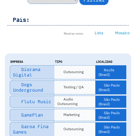
Pais:
Lista
Mosaico
Mostrar como
EMPRESA
TIPO
LOCALIDAD
Diorama
Recife
Outsourcing
Digital
(Brasil)
Dogs
São Paulo
Testing / QA
Underground
(Brasil)
Audio
São Paulo
Flutu Music
Outsourcing
(Brasil)
São Paulo
GamePlan
Marketing
(Brasil)
Garoa Fina
São Paulo
Outsourcing
Games
(Brasil)