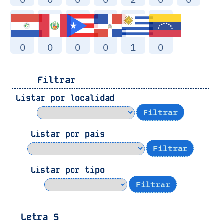
0
0
0
0
1
0
Filtrar
Listar por localidad
Listar por pais
Listar por tipo
Letra
S