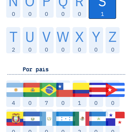
S
N
O
P
Q
R
1
0
0
0
0
0
T
U
V
W
X
Y
Z
2
0
0
0
0
0
0
Por pais
4
0
7
0
1
0
0
0
0
0
0
2
0
0