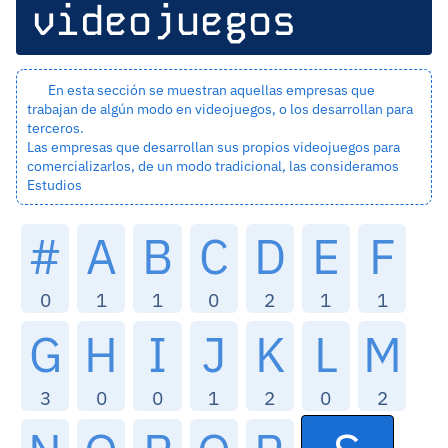
videojuegos
En esta sección se muestran aquellas empresas que
trabajan de algún modo en videojuegos, o los desarrollan para
terceros.
Las empresas que desarrollan sus propios videojuegos para
comercializarlos, de un modo tradicional, las consideramos
Estudios
#
A
B
C
D
E
F
0
1
1
0
2
1
1
G
H
I
J
K
L
M
3
0
0
1
2
0
2