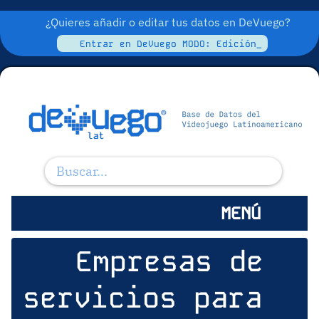
¿Quieres añadir o editar tus datos en DeVuego?
Entrar en DeVuego MODO: Edición_
MENÚ
Empresas de
servicios para