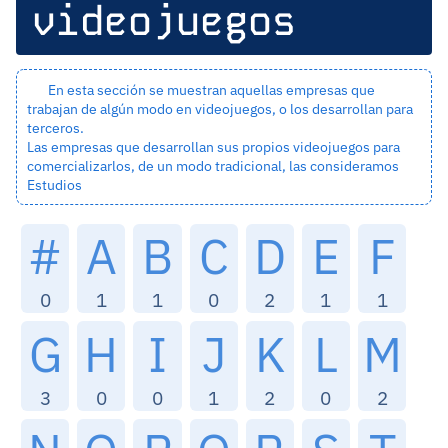
videojuegos
En esta sección se muestran aquellas empresas que
trabajan de algún modo en videojuegos, o los desarrollan para
terceros.
Las empresas que desarrollan sus propios videojuegos para
comercializarlos, de un modo tradicional, las consideramos
Estudios
#
A
B
C
D
E
F
0
1
1
0
2
1
1
G
H
I
J
K
L
M
3
0
0
1
2
0
2