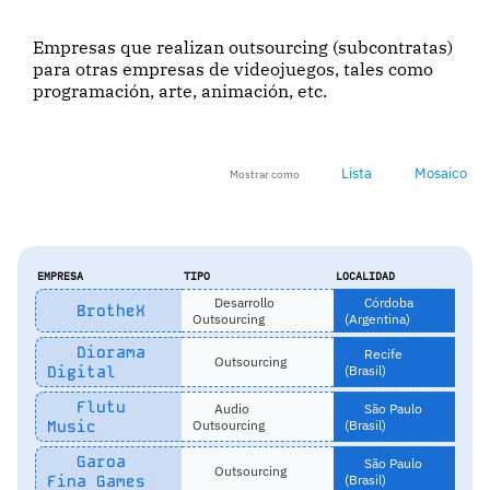
Empresas que realizan outsourcing (subcontratas)
para otras empresas de videojuegos, tales como
programación, arte, animación, etc.
Lista
Mosaico
Mostrar como
EMPRESA
TIPO
LOCALIDAD
Desarrollo
Córdoba
BrotheX
Outsourcing
(Argentina)
Diorama
Recife
Outsourcing
Digital
(Brasil)
Flutu
Audio
São Paulo
Music
Outsourcing
(Brasil)
Garoa
São Paulo
Outsourcing
Fina Games
(Brasil)