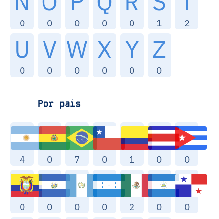
N
O
P
Q
R
S
T
0
0
0
0
0
1
2
U
V
W
X
Y
Z
0
0
0
0
0
0
Por pais
4
0
7
0
1
0
0
0
0
0
0
2
0
0