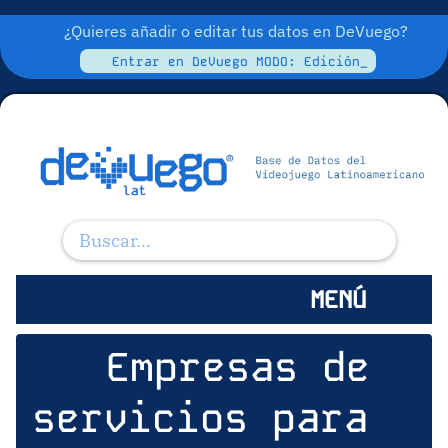
¿Quieres añadir o editar tus datos en DeVuego?
Entrar en DeVuego MODO: Edición_
MENÚ
Empresas de
servicios para