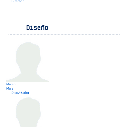
Director
Diseño
Marco
Majer
DiseÃ±ador