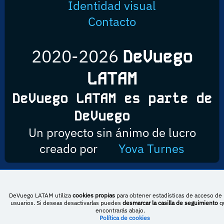
Identidad visual
Contacto
2020-2026
DeVuego
LATAM
DeVuego LATAM es parte de
DeVuego
Un proyecto sin ánimo de lucro
creado por
Yova Turnes
Esta obra está bajo una licencia de Creative Commons Reconocimiento-
DeVuego LATAM utiliza
cookies propias
para obtener estadísticas de acceso de 
NoComercial-CompartirIgual 4.0 Internacional
usuarios. Si deseas desactivarlas puedes
desmarcar la casilla de seguimiento
q
encontrarás abajo.
Política de cookies