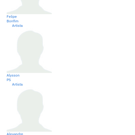
Felipe
Bonfim
Artista
Alysson
PS
Artista
Alexandre