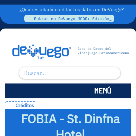
¿Quieres añadir o editar tus datos en DeVuego?
Entrar en DeVuego MODO: Edición_
MENÚ
Créditos
FOBIA - St. Dinfna
Hotel