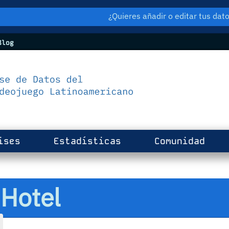
¿Quieres añadir o editar tus da
log
ises
Estadísticas
Comunidad
 Hotel