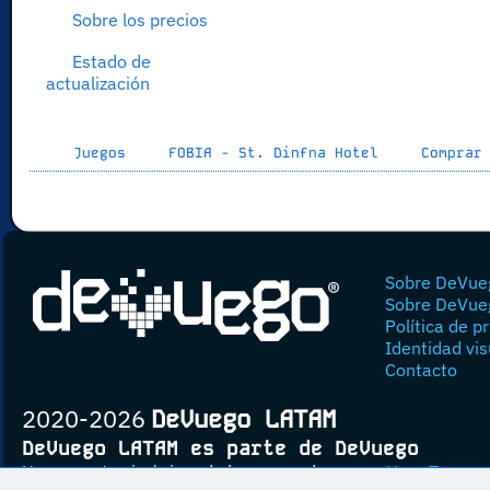
Sobre los precios
Estado de
actualización
Juegos
FOBIA - St. Dinfna Hotel
Comprar
Sobre DeVue
Sobre DeVue
Política de p
Identidad vis
Contacto
2020-2026
DeVuego LATAM
DeVuego LATAM es parte de DeVuego
Un proyecto sin ánimo de lucro creado por
Yova Turnes