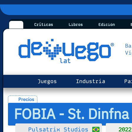
Críticas
Libros
Edición
B
Juegos
Industria
Pa
Precios
FOBIA - St. Dinfna
2022
Pulsatrix Studios