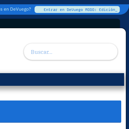
tos en DeVuego?
Entrar en DeVuego MODO: Edición_