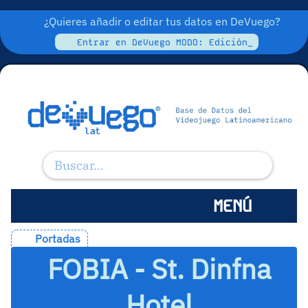
¿Quieres añadir o editar tus datos en DeVuego?
Entrar en DeVuego MODO: Edición_
MENÚ
Portadas
FOBIA - St. Dinfna
Hotel