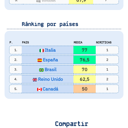
67,9
Ránking por países
P.
PAIS
MEDIA
NCRITICAS
Italia
77
1.
1
España
76,5
2.
2
Brasil
70
3.
1
Reino Unido
62,5
4.
2
Canadá
50
5.
1
Compartir