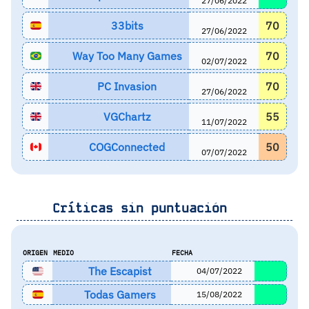
27/06/2022
33bits
70
27/06/2022
Way Too Many Games
70
02/07/2022
PC Invasion
70
27/06/2022
VGChartz
55
11/07/2022
COGConnected
50
07/07/2022
Críticas sin puntuación
ORIGEN
MEDIO
FECHA
The Escapist
04/07/2022
Todas Gamers
15/08/2022