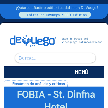
¿Quieres añadir o editar tus datos en DeVuego?
Entrar en DeVuego MODO: Edición_
MENÚ
Resúmen de análisis y críticas
FOBIA - St. Dinfna
Hotel