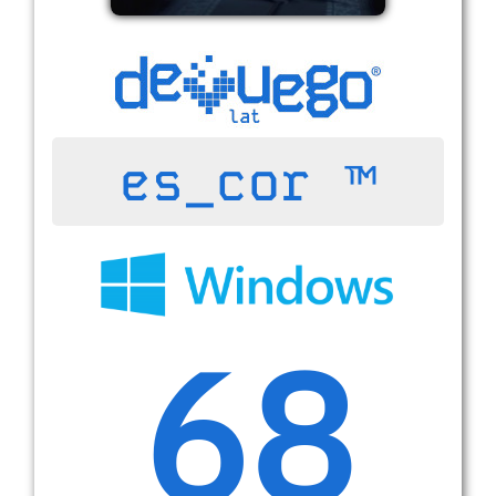
es_cor ™
68