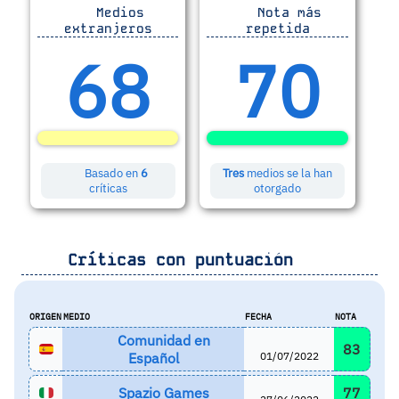
Medios
Nota más
extranjeros
repetida
68
70
Basado en
6
Tres
medios se la han
críticas
otorgado
Críticas con puntuación
ORIGEN
MEDIO
FECHA
NOTA
Comunidad en
83
Español
01/07/2022
Spazio Games
77