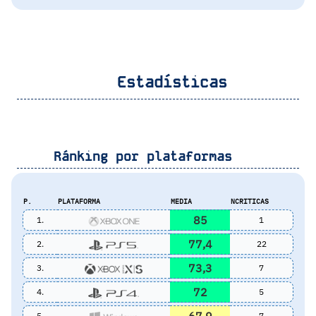
Estadísticas
Ránking por plataformas
P.
PLATAFORMA
MEDIA
NCRITICAS
85
1.
1
77,4
2.
22
73,3
3.
7
72
4.
5
5.
7