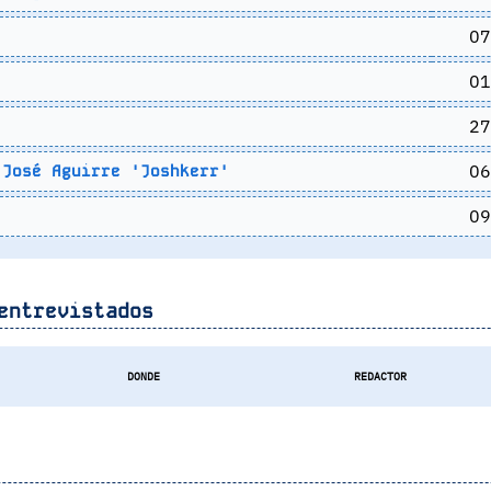
07
01
27
06
José Aguirre 'Joshkerr'
09
entrevistados
DONDE
REDACTOR