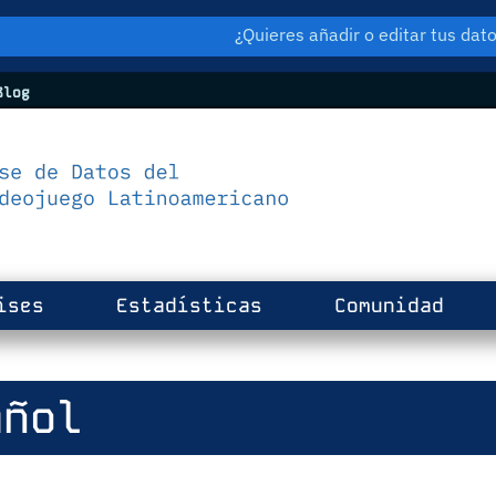
¿Quieres añadir o editar tus da
log
ises
Estadísticas
Comunidad
añol