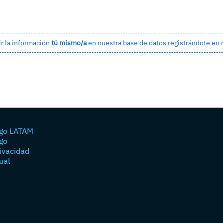
ir la información
tú mismo/a
en nuestra base de datos
registrándote en
go LATAM
go
rivacidad
ual