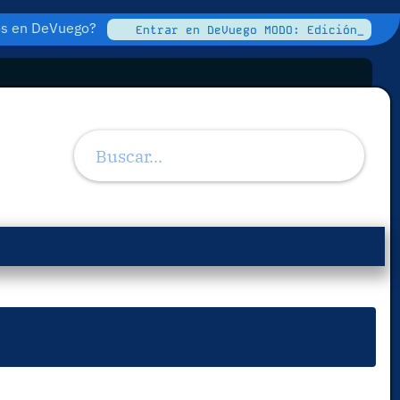
tos en DeVuego?
Entrar en DeVuego MODO: Edición_