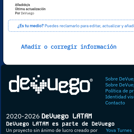
Añadido/a
Última actualización
Por
DeVuego
¿Es tu medio?
Puedes reclamarlo para editar, actualizar y añad
Añadir o corregir información
Sobre DeVue
Sobre DeVue
Política de p
Identidad vis
Contacto
2020-2026
DeVuego LATAM
DeVuego LATAM es parte de DeVuego
Un proyecto sin ánimo de lucro creado por
Yova Turnes