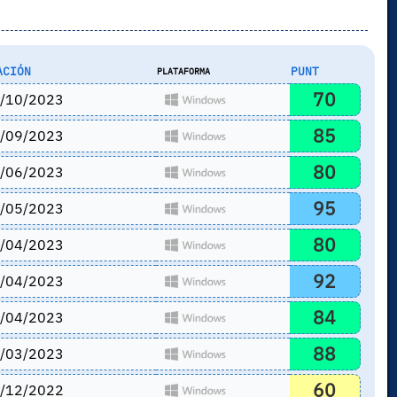
ACIÓN
PUNT
PLATAFORMA
70
/10/2023
85
/09/2023
80
/06/2023
95
/05/2023
80
/04/2023
92
/04/2023
84
/04/2023
88
/03/2023
60
/12/2022