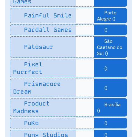
Games
Porto
Painful Smile
Alegre ()
Pardall Games
()
São
Patosaur
Caetano do
Sul ()
Pixel
()
Purrfect
Prismacore
()
Dream
Product
Brasília
Madness
()
PuKo
()
Punx Studios
()