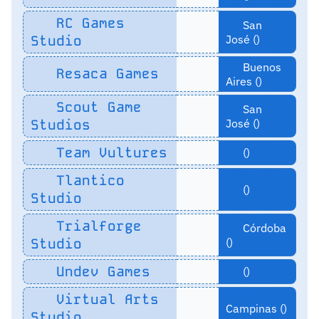
RC Games
San
Studio
José ()
Buenos
Resaca Games
Aires ()
Scout Game
San
Studios
José ()
Team Vultures
()
Tlantico
()
Studio
Trialforge
Córdoba
Studio
()
Undev Games
()
Virtual Arts
Campinas ()
Studio