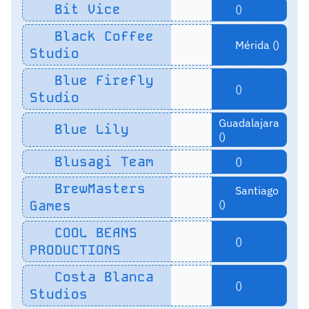
Bit Vice
()
Black Coffee
Mérida ()
Studio
Blue Firefly
()
Studio
Guadalajara
Blue Lily
()
Blusagi Team
()
BrewMasters
Santiago
Games
()
COOL BEANS
()
PRODUCTIONS
Costa Blanca
()
Studios