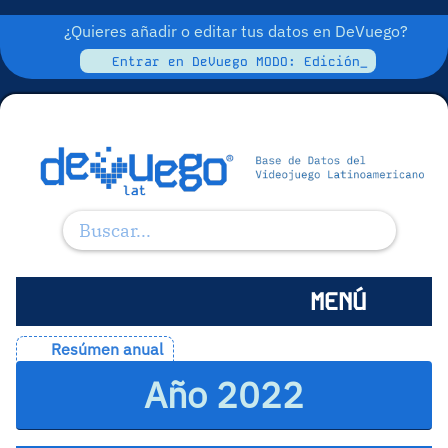
¿Quieres añadir o editar tus datos en DeVuego?
Entrar en DeVuego MODO: Edición_
MENÚ
Resúmen anual
Año 2022