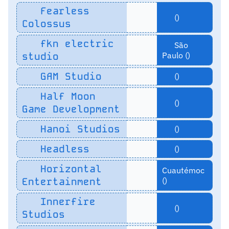
Fearless
()
Colossus
fkn electric
São
studio
Paulo ()
GAM Studio
()
Half Moon
()
Game Development
Hanoi Studios
()
Headless
()
Horizontal
Cuautémoc
Entertainment
()
Innerfire
()
Studios