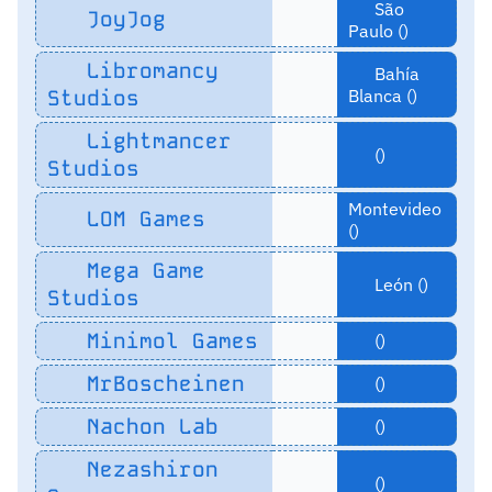
São
JoyJog
Paulo ()
Libromancy
Bahía
Studios
Blanca ()
Lightmancer
()
Studios
Montevideo
LOM Games
()
Mega Game
León ()
Studios
Minimol Games
()
MrBoscheinen
()
Nachon Lab
()
Nezashiron
()