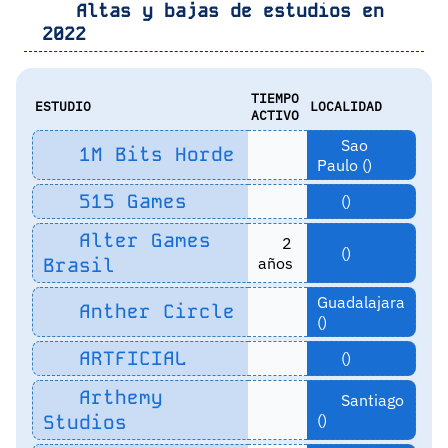
Altas y bajas de estudios en
2022
TIEMPO
ESTUDIO
LOCALIDAD
ACTIVO
Sao
1M Bits Horde
Paulo ()
515 Games
()
Alter Games
2
()
Brasil
años
Guadalajara
Anther Circle
()
ARTFICIAL
()
Arthemy
Santiago
Studios
()