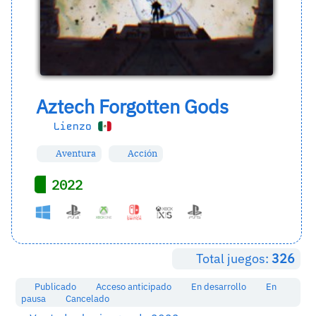
Aztech Forgotten Gods
Lienzo
Aventura
Acción
2022
Total juegos:
326
Publicado
Acceso anticipado
En desarrollo
En
pausa
Cancelado