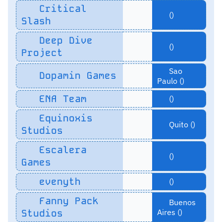
Critical
()
Slash
Deep Dive
()
Project
Sao
Dopamin Games
Paulo ()
ENA Team
()
Equinoxis
Quito ()
Studios
Escalera
()
Games
evenyth
()
Fanny Pack
Buenos
Studios
Aires ()