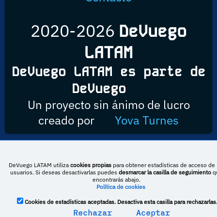
2020-2026
DeVuego
LATAM
DeVuego LATAM es parte de
DeVuego
Un proyecto sin ánimo de lucro
creado por
Yova Turnes
Esta obra está bajo una licencia de Creative Commons Reconocimiento-
DeVuego LATAM utiliza
cookies propias
para obtener estadísticas de acceso de 
NoComercial-CompartirIgual 4.0 Internacional
usuarios. Si deseas desactivarlas puedes
desmarcar la casilla de seguimiento
q
encontrarás abajo.
Política de cookies
DeVuego España
DeVuego LATAM
Cookies de estadísticas aceptadas. Desactiva esta casilla para rechazarlas
Rechazar
Aceptar