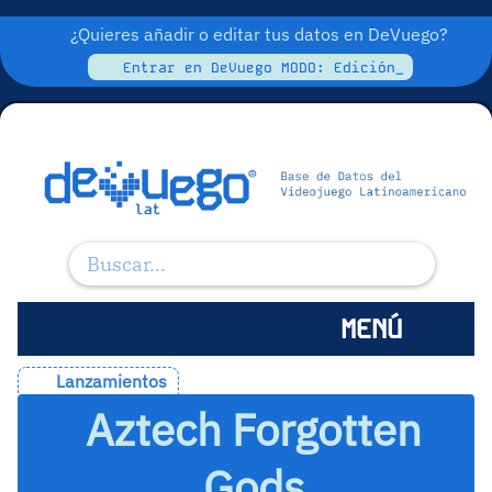
¿Quieres añadir o editar tus datos en DeVuego?
Entrar en DeVuego MODO: Edición_
MENÚ
Lanzamientos
Aztech Forgotten
Gods