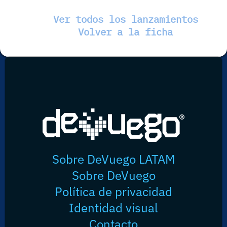
Ver todos los lanzamientos
Volver a la ficha
Sobre DeVuego LATAM
Sobre DeVuego
Política de privacidad
Identidad visual
Contacto