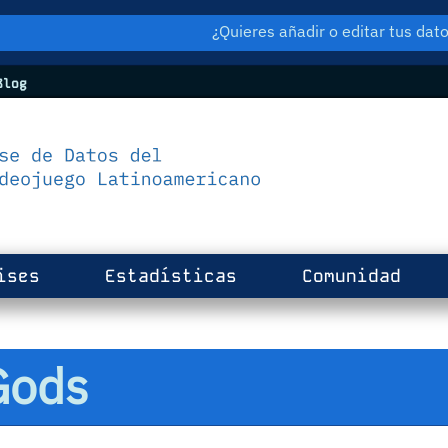
¿Quieres añadir o editar tus da
log
ises
Estadísticas
Comunidad
Gods