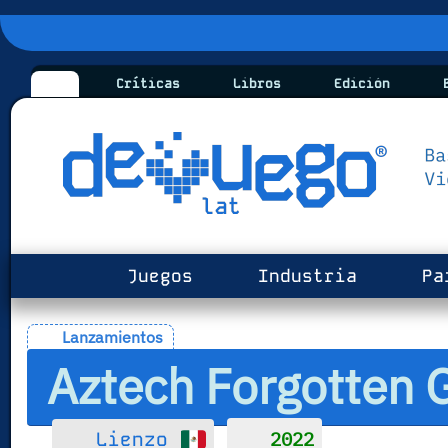
Críticas
Libros
Edición
B
Juegos
Industria
Pa
Lanzamientos
Aztech Forgotten 
2022
Lienzo