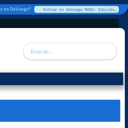
tos en DeVuego?
Entrar en DeVuego MODO: Edición_