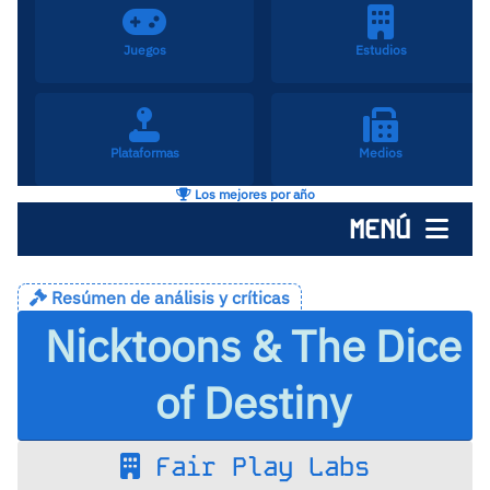
Juegos
Estudios
Plataformas
Medios
Los mejores por año
MENÚ
Resúmen de análisis y críticas
Nicktoons & The Dice
of Destiny
Fair Play Labs