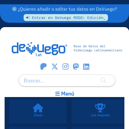
¿Quieres añadir o editar tus datos en DeVuego?
Entrar en DeVuego MODO: Edición_
Menú
Inicio
Los mejores