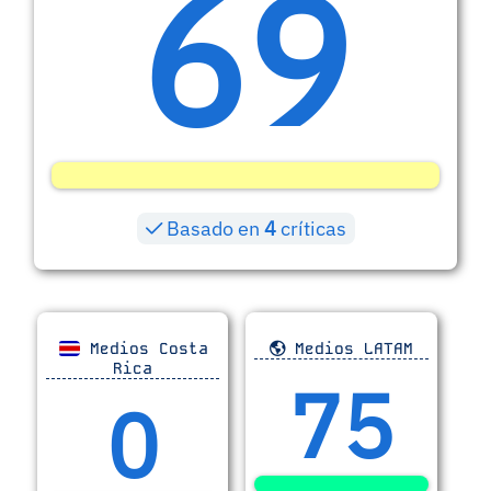
69
Basado en
4
críticas
Medios Costa
Medios LATAM
Rica
75
0