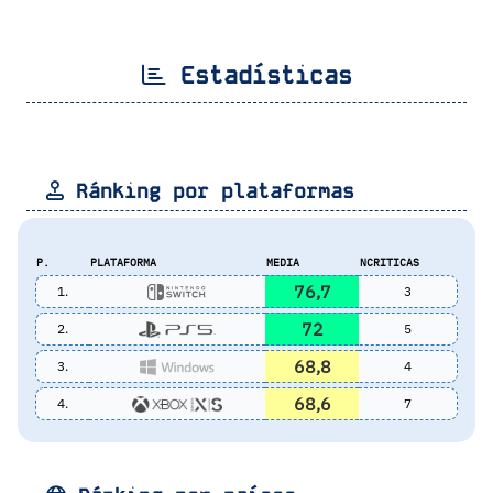
Estadísticas
Ránking por plataformas
P.
PLATAFORMA
MEDIA
NCRITICAS
76,7
1.
3
72
2.
5
68,8
3.
4
68,6
4.
7