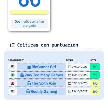
Dos
medios se la han
otorgado
Críticas con puntuación
ORIGEN
MEDIO
FECHA
NOTA
BioGamer Girl
80
27/10/2025
Way Too Many Games
75
15/10/2025
The Sixth Axis
60
02/10/2025
Rectify Gaming
60
23/10/2025