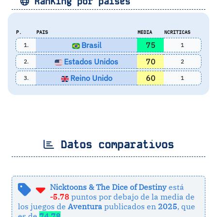
Ránking por países
P.
PAIS
MEDIA
NCRITICAS
Brasil
75
1.
1
Estados Unidos
70
2.
2
Reino Unido
60
3.
1
Datos comparativos
Nicktoons & The Dice of Destiny
está
-5.78
puntos por debajo de la media de
los juegos de
Aventura
publicados en
2025
, que
es de
74.78
.