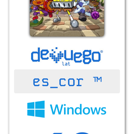
es_cor ™