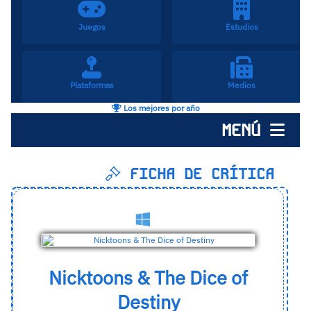
Juegos
Estudios
Plataformas
Medios
Los mejores por año
MENÚ
FICHA DE CRÍTICA
Nicktoons & The Dice of
Destiny