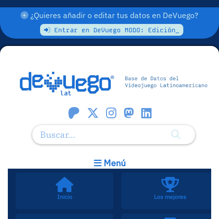
¿Quieres añadir o editar tus datos en DeVuego?
Entrar en DeVuego MODO: Edición_
Menú
Inicio
Los mejores