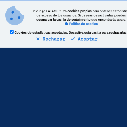
DeVuego LATAM utiliza
cookies propias
para obtener estadísti
de acceso de los usuarios. Si deseas desactivarlas puedes
desmarcar la casilla de seguimiento
que encontrarás abajo.
Política de cookies
Cookies de estadísticas aceptadas. Desactiva esta casilla para rechazarlas
Rechazar
Aceptar
Estadísticas
3
críticas publicadas
La media de puntuación es de
80
Por lo general,
BioGamer Girl
puntúa
6,86 puntos
por encima
del resto de medios