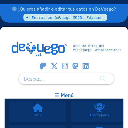
¿Quieres añadir o editar tus datos en DeVuego?
Entrar en DeVuego MODO: Edición_
Menú
Inicio
Los mejores