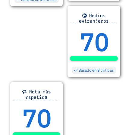
Medios
extranjeros
70
Basado en
3
críticas
Nota más
repetida
70