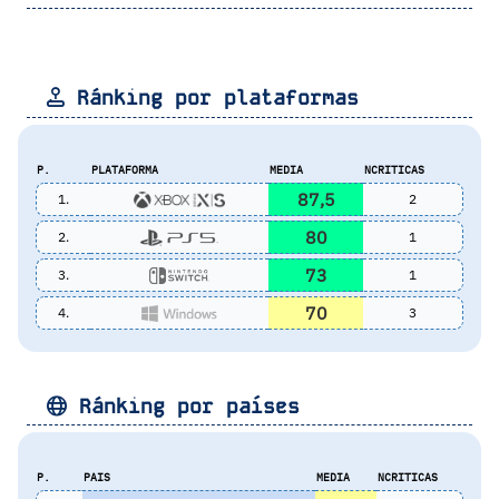
Ránking por plataformas
P.
PLATAFORMA
MEDIA
NCRITICAS
87,5
1.
2
80
2.
1
73
3.
1
70
4.
3
Ránking por países
P.
PAIS
MEDIA
NCRITICAS