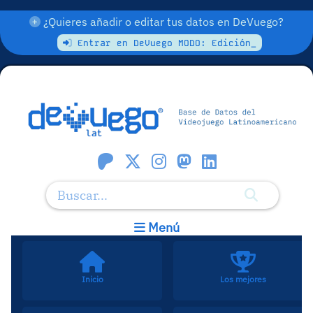
¿Quieres añadir o editar tus datos en DeVuego?
Entrar en DeVuego MODO: Edición_
Menú
Inicio
Los mejores