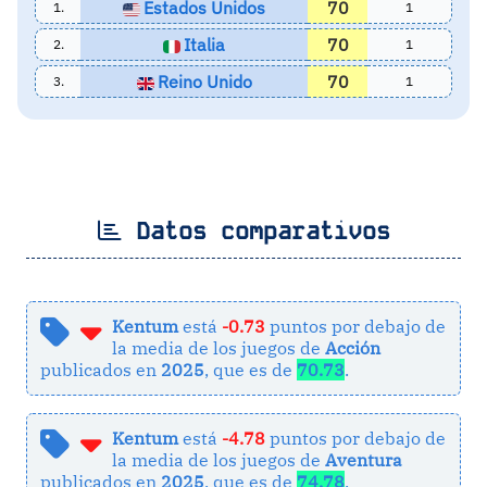
Estados Unidos
70
1.
1
Italia
70
2.
1
Reino Unido
70
3.
1
Datos comparativos
Kentum
está
-0.73
puntos por debajo de
la media de los juegos de
Acción
publicados en
2025
, que es de
70.73
.
Kentum
está
-4.78
puntos por debajo de
la media de los juegos de
Aventura
publicados en
2025
, que es de
74.78
.