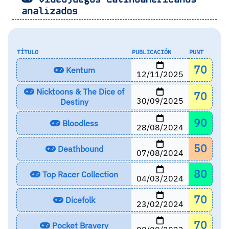
analizados
TÍTULO
PUBLICACIÓN
PUNT
70
Kentum
12/11/2025
Nicktoons & The Dice of
70
30/09/2025
Destiny
90
Bloodless
28/08/2024
50
Deathbound
07/08/2024
80
Top Racer Collection
04/03/2024
70
Dicefolk
23/02/2024
70
Pocket Bravery