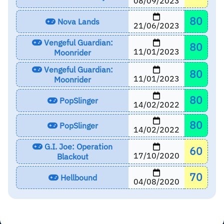
08/09/2023
80
Nova Lands
21/06/2023
Vengeful Guardian:
80
11/01/2023
Moonrider
Vengeful Guardian:
80
11/01/2023
Moonrider
80
PopSlinger
14/02/2022
80
PopSlinger
14/02/2022
G.I. Joe: Operation
60
17/10/2020
Blackout
70
Hellbound
04/08/2020