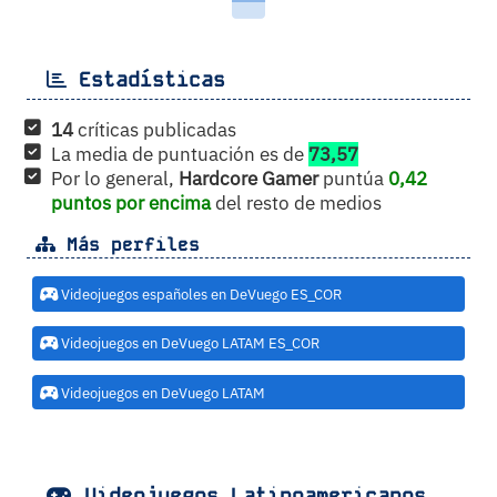
Estadísticas
14
críticas publicadas
La media de puntuación es de
73,57
Por lo general,
Hardcore Gamer
puntúa
0,42
puntos por encima
del resto de medios
Más perfiles
Videojuegos españoles en DeVuego ES_COR
Videojuegos en DeVuego LATAM ES_COR
Videojuegos en DeVuego LATAM
Videojuegos Latinoamericanos