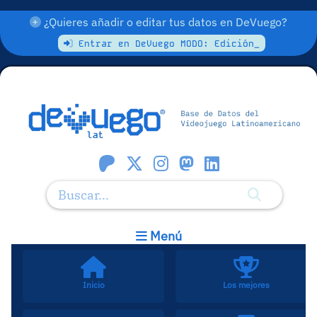
¿Quieres añadir o editar tus datos en DeVuego?
Entrar en DeVuego MODO: Edición_
Menú
Inicio
Los mejores