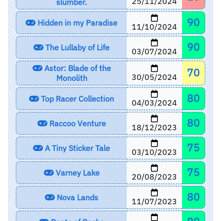
25/11/2024
slumber.
90
Hidden in my Paradise
11/10/2024
90
The Lullaby of Life
03/07/2024
Astor: Blade of the
70
30/05/2024
Monolith
80
Top Racer Collection
04/03/2024
80
Raccoo Venture
18/12/2023
75
A Tiny Sticker Tale
03/10/2023
75
Varney Lake
20/08/2023
80
Nova Lands
11/07/2023