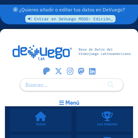
¿Quieres añadir o editar tus datos en DeVuego?
Entrar en DeVuego MODO: Edición_
Menú
Inicio
Los mejores