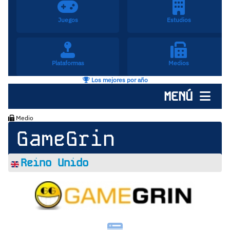
Juegos
Estudios
Plataformas
Medios
Los mejores por año
MENÚ
Medio
GameGrin
Reino Unido