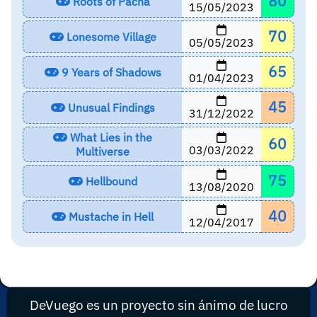
80
Roots of Pacha
15/05/2023
70
Lonesome Village
05/05/2023
65
9 Years of Shadows
01/04/2023
45
Unusual Findings
31/12/2022
What Lies in the
60
03/03/2022
Multiverse
75
Hellbound
13/08/2020
40
Mustache in Hell
12/04/2017
DeVuego es un proyecto sin ánimo de lucro