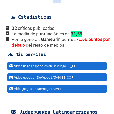
Estadísticas
22
críticas publicadas
La media de puntuación es de
71,59
Por lo general,
GameGrin
puntúa
-1,58 puntos por
debajo
del resto de medios
Más perfiles
Videojuegos españoles en DeVuego ES_COR
Videojuegos en DeVuego LATAM ES_COR
Videojuegos en DeVuego LATAM
Videojuegos Latinoamericanos