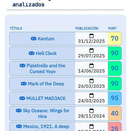
analizados
TÍTULO
PUBLICACIÓN
PUNT
70
Kentum
31/12/2025
90
Hell Clock
29/07/2025
Pipistrello and the
90
14/06/2025
Cursed Yoyo
90
Mark of the Deep
26/03/2025
95
MULLET MADJACK
24/03/2025
Sky Oceans: Wings for
40
28/11/2024
Hire
Mexico, 1921. A deep
25