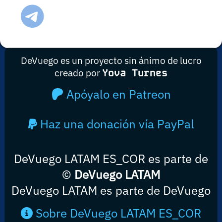
DeVuego es un proyecto sin ánimo de lucro
creado por
Yova Turnes
Apóyalo en Patreon
Haz una donación vía PayPal
DeVuego LATAM ES_COR es parte de
©
DeVuego LATAM
DeVuego LATAM es parte de DeVuego
Sobre DeVuego LATAM ES_COR