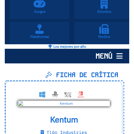
Juegos
Estudios
Plataformas
Medios
Los mejores por año
MENÚ
FICHA DE CRÍTICA
Kentum
Tlön Industries