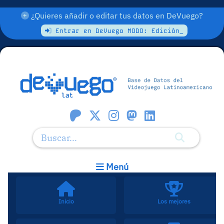
¿Quieres añadir o editar tus datos en DeVuego?
Entrar en DeVuego MODO: Edición_
Menú
Inicio
Los mejores