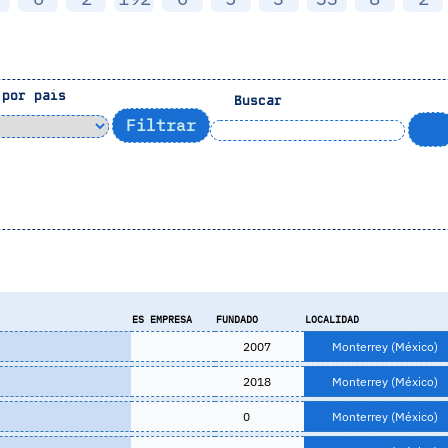
por pais
Buscar
ES EMPRESA
FUNDADO
LOCALIDAD
2007
Monterrey (México)
2018
Monterrey (México)
0
Monterrey (México)