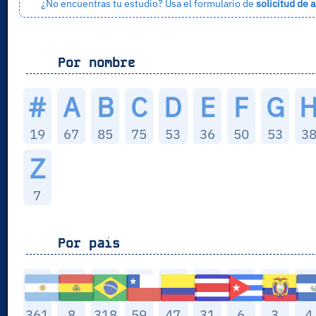
¿No encuentras tu estudio? Usa el formulario de
solicitud de a
Por nombre
#
A
B
C
D
E
F
G
19
67
85
75
53
36
50
53
3
Z
7
Por pais
361
8
318
59
47
31
6
3
4