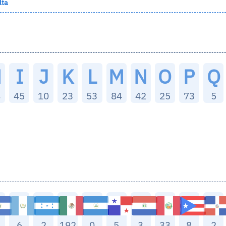
lta
H
I
J
K
L
M
N
O
P
Q
8
45
10
23
53
84
42
25
73
5
6
2
192
0
5
3
33
8
2