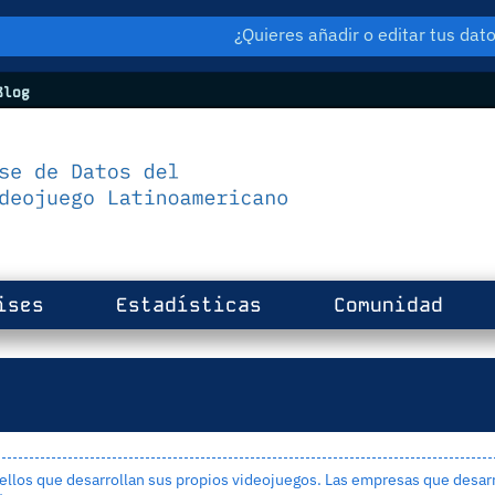
¿Quieres añadir o editar tus da
log
ises
Estadísticas
Comunidad
los que desarrollan sus propios videojuegos. Las empresas que desarr