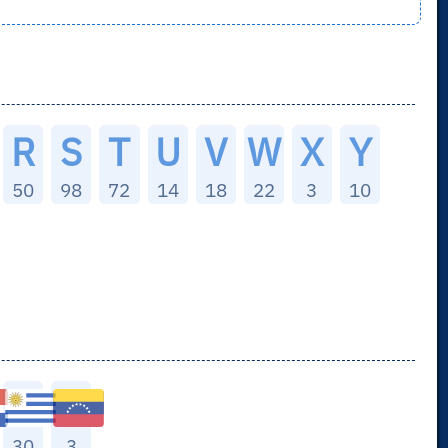
R
S
T
U
V
W
X
Y
50
98
72
14
18
22
3
10
30
3