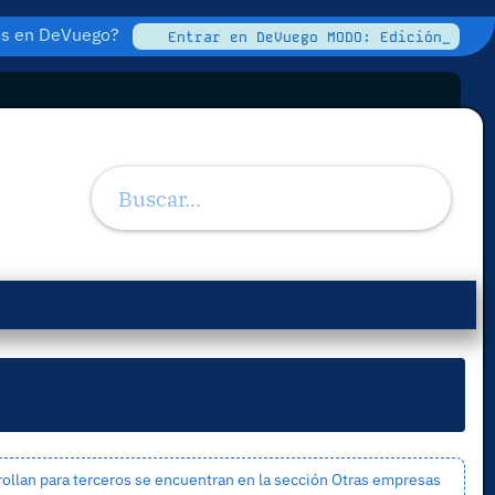
tos en DeVuego?
Entrar en DeVuego MODO: Edición_
ollan para terceros se encuentran en la sección
Otras empresas