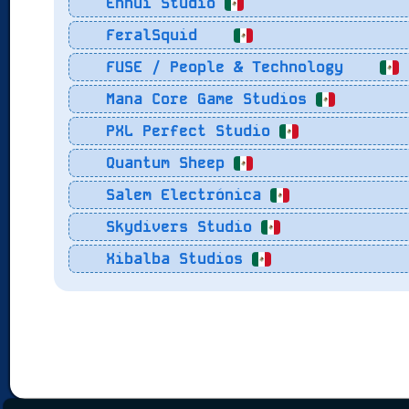
Ennui Studio
FeralSquid
FUSE / People & Technology
Mana Core Game Studios
PXL Perfect Studio
Quantum Sheep
Salem Electrónica
Skydivers Studio
Xibalba Studios