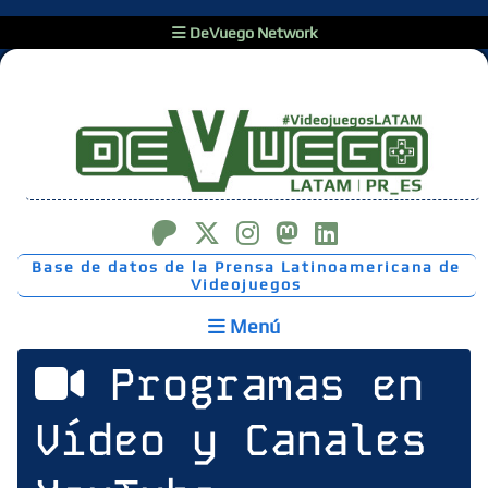
DeVuego Network
Base de datos de la Prensa Latinoamericana de
Videojuegos
Menú
Programas en
Vídeo y Canales