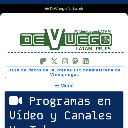
DeVuego Network
Base de datos de la Prensa Latinoamericana de
Videojuegos
Menú
Programas en
Vídeo y Canales