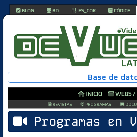
BLOG
BD
ES_COR
CÓDICE
Base de dat
INICIO
WEBS /
REVISTAS
PROGRAMAS
DOCU
Programas en V