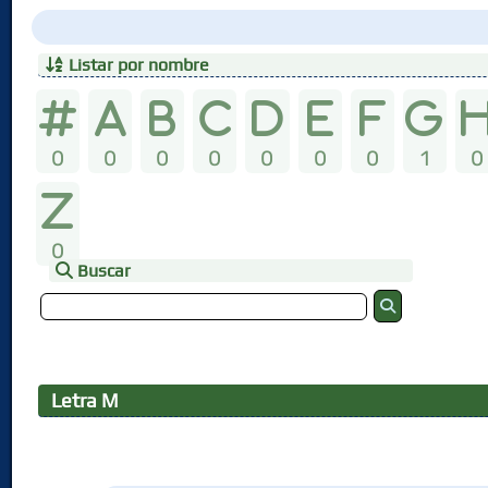
Listar por nombre
0
0
0
0
0
0
0
1
0
0
Buscar
Letra
M