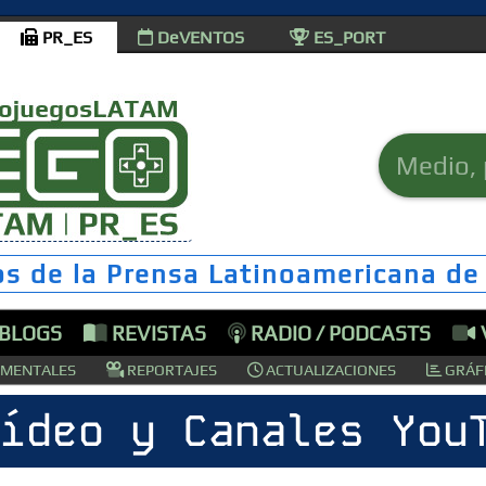
PR_ES
DeVENTOS
ES_PORT
os de la Prensa Latinoamericana de
 BLOGS
REVISTAS
RADIO / PODCASTS
MENTALES
REPORTAJES
ACTUALIZACIONES
GRÁFI
ídeo y Canales You