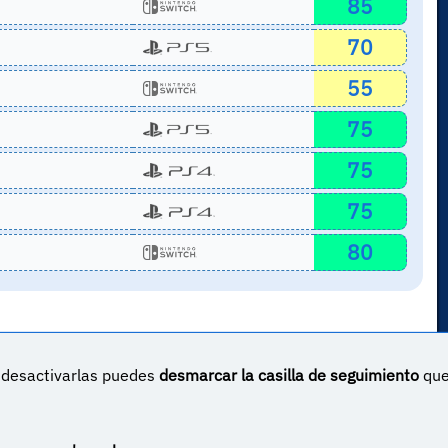
85
70
55
75
75
75
80
s desactivarlas puedes
desmarcar la casilla de seguimiento
qu
un proyecto sin ánimo de lucro creado por
Yova Turnes
Apóyalo en Patreon
Haz una donación vía PayPal