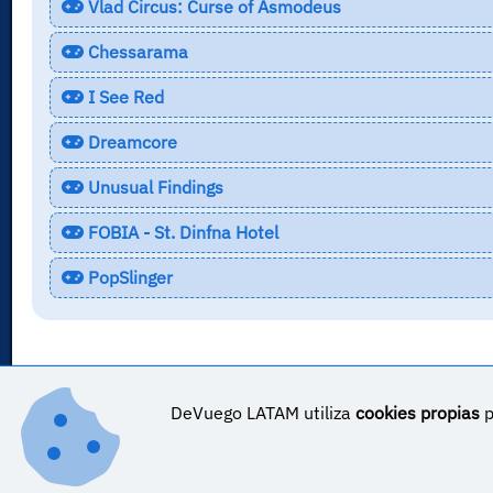
Vlad Circus: Curse of Asmodeus
Chessarama
I See Red
Dreamcore
Unusual Findings
FOBIA - St. Dinfna Hotel
PopSlinger
DeVuego LATAM utiliza
cookies propias
p
DeVuego LATAM ES_COR es parte de ©
DeVuego LATAM
DeVuego LATAM es parte de DeVuego
Sobre DeVuego LATAM ES_COR
Sobre DeVuego LATA