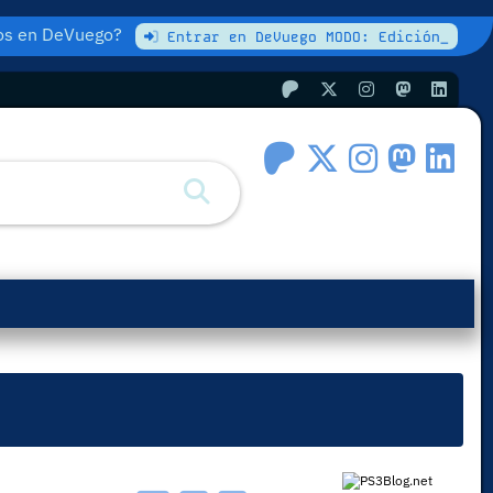
atos en DeVuego?
Entrar en DeVuego MODO: Edición_