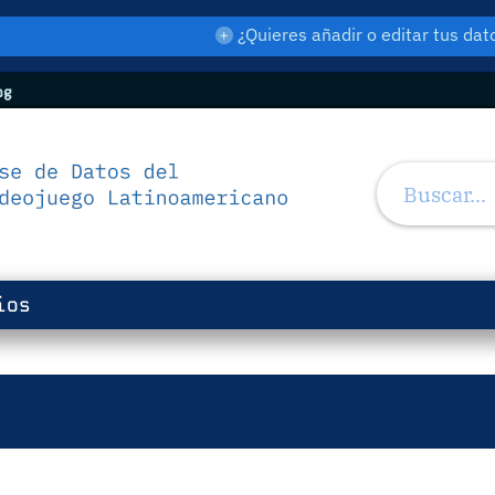
¿Quieres añadir o editar tus d
og
ios