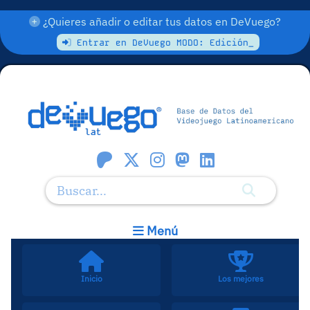
¿Quieres añadir o editar tus datos en DeVuego?
Entrar en DeVuego MODO: Edición_
Menú
Inicio
Los mejores