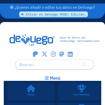
¿Quieres añadir o editar tus datos en DeVuego?
Entrar en DeVuego MODO: Edición_
Menú
Inicio
Los mejores