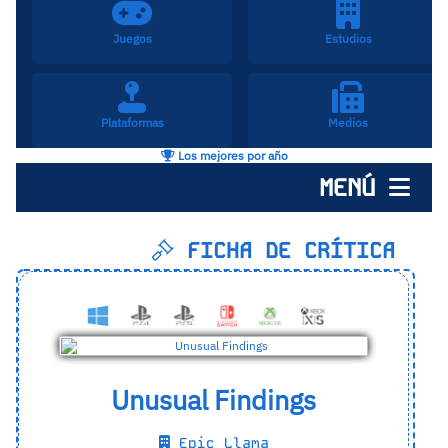
Juegos
Estudios
Plataformas
Medios
Los mejores por año
MENÚ
FICHA DE CRÍTICA
Unusual Findings
Epic Llama