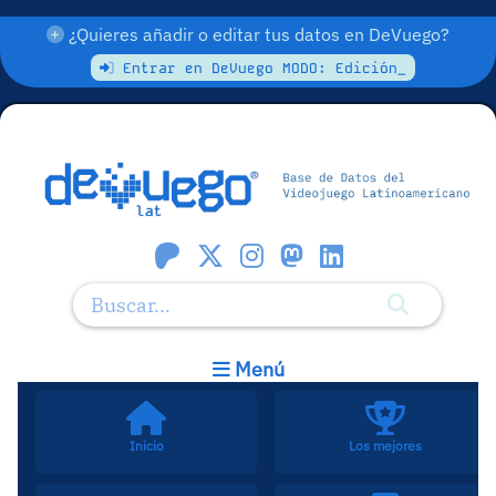
¿Quieres añadir o editar tus datos en DeVuego?
Entrar en DeVuego MODO: Edición_
Menú
Inicio
Los mejores