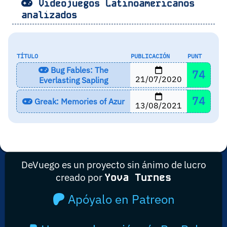
Videojuegos Latinoamericanos
analizados
TÍTULO
PUBLICACIÓN
PUNT
Bug Fables: The
74
21/07/2020
Everlasting Sapling
74
Greak: Memories of Azur
13/08/2021
DeVuego es un proyecto sin ánimo de lucro
creado por
Yova Turnes
Apóyalo en Patreon