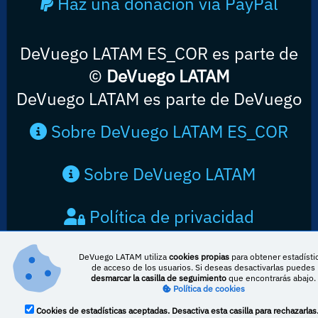
Haz una donación vía PayPal
DeVuego LATAM ES_COR es parte de
©
DeVuego LATAM
DeVuego LATAM es parte de DeVuego
Sobre DeVuego LATAM ES_COR
Sobre DeVuego LATAM
Política de privacidad
Contacto
DeVuego LATAM utiliza
cookies propias
para obtener estadísti
de acceso de los usuarios. Si deseas desactivarlas puedes
desmarcar la casilla de seguimiento
que encontrarás abajo.
Política de cookies
Cookies de estadísticas aceptadas. Desactiva esta casilla para rechazarlas