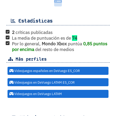
Estadísticas
2
críticas publicadas
La media de puntuación es de
74
Por lo general,
Mondo Xbox
puntúa
0,85 puntos
por encima
del resto de medios
Más perfiles
Videojuegos españoles en DeVuego ES_COR
Videojuegos en DeVuego LATAM ES_COR
Videojuegos en DeVuego LATAM