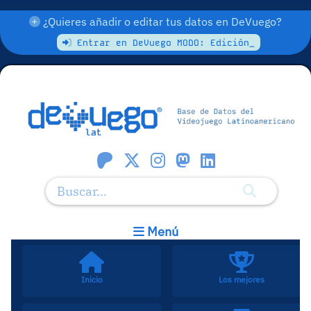
¿Quieres añadir o editar tus datos en DeVuego?
Entrar en DeVuego MODO: Edición_
Menú
Inicio
Los mejores