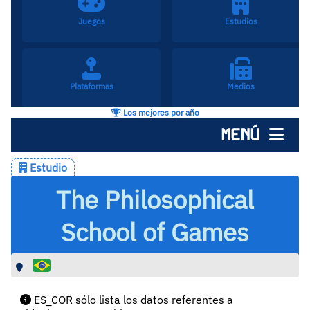
Juegos
Estudios
Plataformas
Medios
Los mejores por año
MENÚ
Estudio
The Philosophical
School of Games
ES_COR sólo lista los datos referentes a