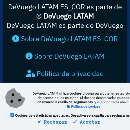
DeVuego LATAM ES_COR es parte de
©
DeVuego LATAM
DeVuego LATAM es parte de DeVuego
Sobre DeVuego LATAM ES_COR
Sobre DeVuego LATAM
Política de privacidad
Contacto
DeVuego LATAM utiliza
cookies propias
para obtener estadísti
de acceso de los usuarios. Si deseas desactivarlas puedes
desmarcar la casilla de seguimiento
que encontrarás abajo.
Política de cookies
Cookies de estadísticas aceptadas. Desactiva esta casilla para rechazarlas
Esta obra está bajo una licencia de Creative Commons Reconocimiento-
Rechazar
Aceptar
NoComercial-CompartirIgual 4.0 Internacional