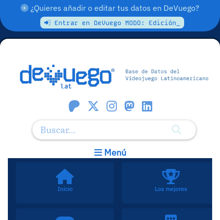
¿Quieres añadir o editar tus datos en DeVuego?
Entrar en DeVuego MODO: Edición_
Menú
Inicio
Los mejores