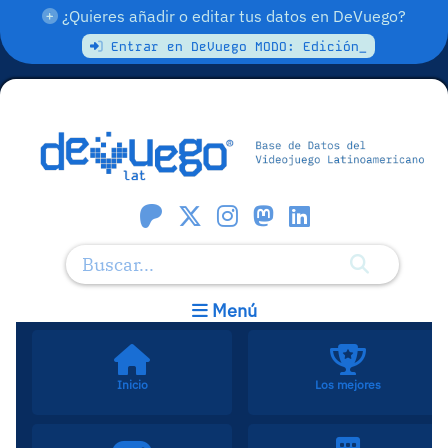
¿Quieres añadir o editar tus datos en DeVuego?
Entrar en DeVuego MODO: Edición_
Menú
Inicio
Los mejores