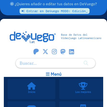
¿Quieres añadir o editar tus datos en DeVuego?
Entrar en DeVuego MODO: Edición_
Menú
Inicio
Los mejores