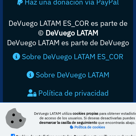
Haz una donación vía PayPal
DeVuego LATAM ES_COR es parte de
©
DeVuego LATAM
DeVuego LATAM es parte de DeVuego
Sobre DeVuego LATAM ES_COR
Sobre DeVuego LATAM
Política de privacidad
Contacto
DeVuego LATAM utiliza
cookies propias
para obtener estadísti
de acceso de los usuarios. Si deseas desactivarlas puedes
desmarcar la casilla de seguimiento
que encontrarás abajo.
Política de cookies