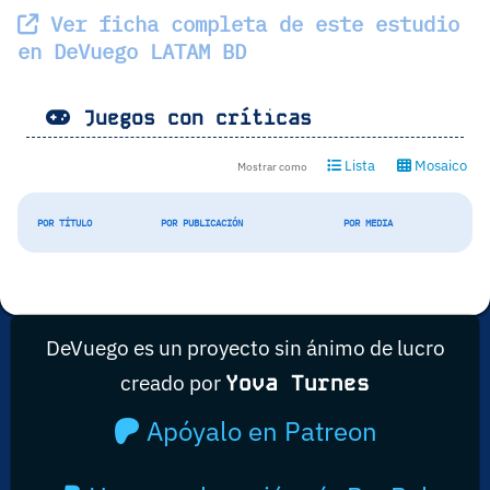
Ver ficha completa de este estudio
en DeVuego LATAM BD
Juegos con críticas
Lista
Mosaico
Mostrar como
POR TÍTULO
POR PUBLICACIÓN
POR MEDIA
DeVuego es un proyecto sin ánimo de lucro
creado por
Yova Turnes
Apóyalo en Patreon