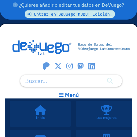
¿Quieres añadir o editar tus datos en DeVuego?
Entrar en DeVuego MODO: Edición_
Menú
Inicio
Los mejores