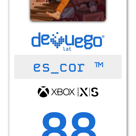
es_cor ™
88