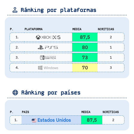
Ránking por plataformas
P.
PLATAFORMA
MEDIA
NCRITICAS
87,5
1.
2
80
2.
1
73
3.
1
70
4.
3
Ránking por países
P.
PAIS
MEDIA
NCRITICAS
Estados Unidos
87,5
1.
2