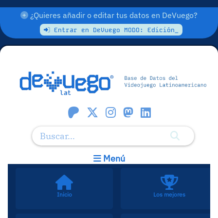
¿Quieres añadir o editar tus datos en DeVuego?
Entrar en DeVuego MODO: Edición_
Menú
Inicio
Los mejores