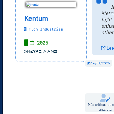
K
Metro
Kentum
ligh
enha
Tlön Industries
other
2025
Leer
16/01/2026
Más criticas de 
analista