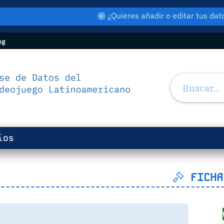
¿Quieres añadir o editar tus d
og
ios
FICHA