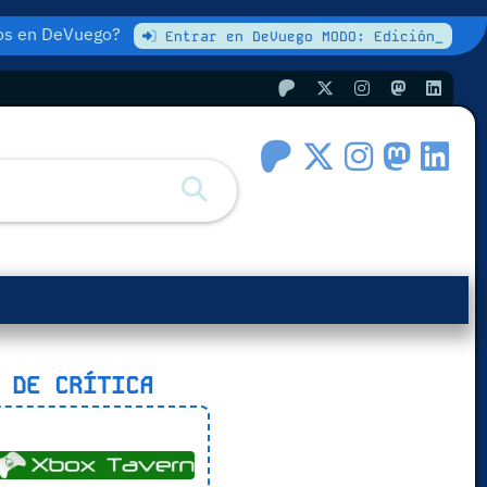
atos en DeVuego?
Entrar en DeVuego MODO: Edición_
 DE CRÍTICA