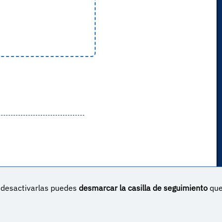
s desactivarlas puedes
desmarcar la casilla de seguimiento
qu
un proyecto sin ánimo de lucro creado por
Yova Turnes
Apóyalo en Patreon
Haz una donación vía PayPal