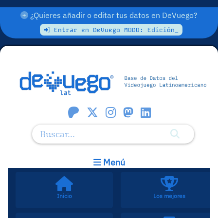
¿Quieres añadir o editar tus datos en DeVuego?
Entrar en DeVuego MODO: Edición_
Menú
Inicio
Los mejores