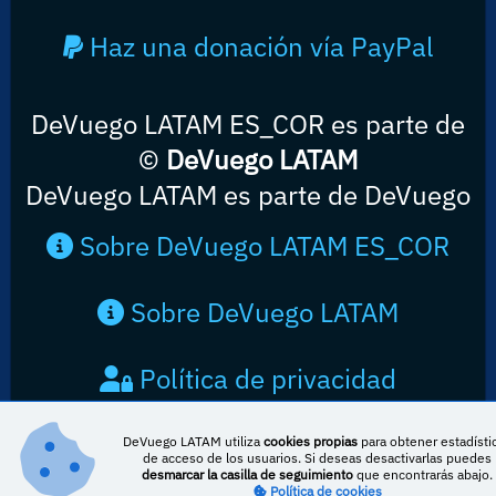
Haz una donación vía PayPal
DeVuego LATAM ES_COR es parte de
©
DeVuego LATAM
DeVuego LATAM es parte de DeVuego
Sobre DeVuego LATAM ES_COR
Sobre DeVuego LATAM
Política de privacidad
Contacto
DeVuego LATAM utiliza
cookies propias
para obtener estadísti
de acceso de los usuarios. Si deseas desactivarlas puedes
desmarcar la casilla de seguimiento
que encontrarás abajo.
Política de cookies