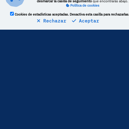
desmarcar la casilla de seguimiento
que encontrarás abajo.
Política de cookies
Cookies de estadísticas aceptadas. Desactiva esta casilla para rechazarlas
Rechazar
Aceptar
Estadísticas
9
críticas publicadas
La media de puntuación es de
67,22
Por lo general,
Checkpoint
puntúa
-5,96 puntos
por debajo
del resto de medios
Más perfiles
Videojuegos españoles en DeVuego ES_COR
Videojuegos en DeVuego LATAM ES_COR