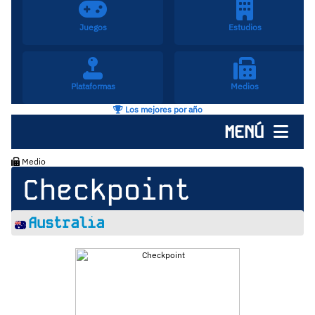
Juegos
Estudios
Plataformas
Medios
Los mejores por año
MENÚ
Medio
Checkpoint
Australia