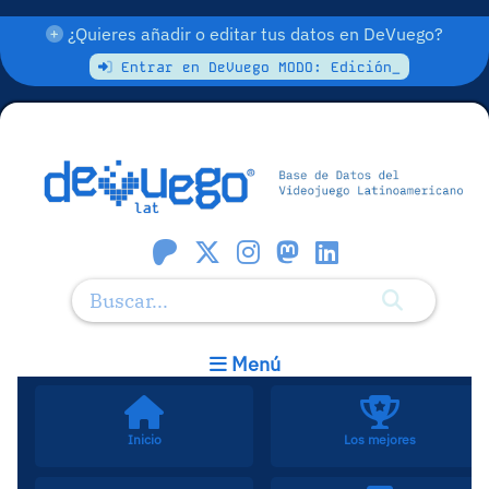
¿Quieres añadir o editar tus datos en DeVuego?
Entrar en DeVuego MODO: Edición_
Menú
Inicio
Los mejores