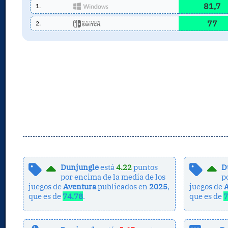
81,7
1.
77
2.
Dunjungle
está
4.22
puntos
D
por encima de la media de los
p
juegos de
Aventura
publicados en
2025
,
juegos de
que es de
74.78
.
que es de
7