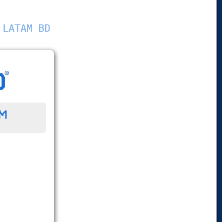
 LATAM BD
™