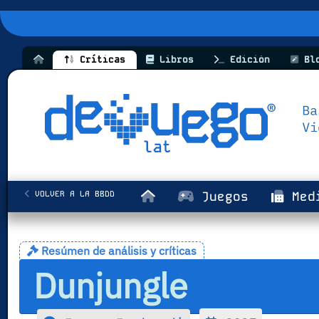
Críticas
Libros
Edición
Bl
VOLVER A LA BBDD
Juegos
Med
Resúmen de análisis y críticas
Dunjungle