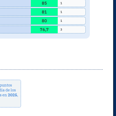
85
1
81
1
80
1
76,7
3
puntos
ia de los
s en
2025
,