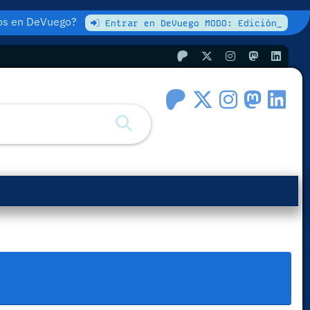
atos en DeVuego?
Entrar en DeVuego MODO: Edición_