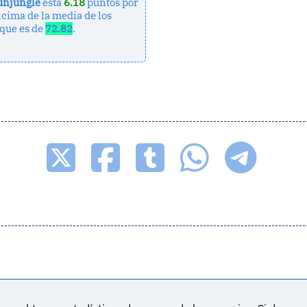
unjungle
está
6.18
puntos por
cima de la media de los
 que es de
72.82
.