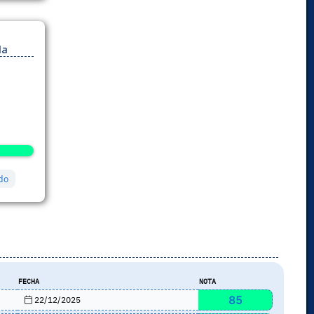
da
do
FECHA
NOTA
85
22/12/2025