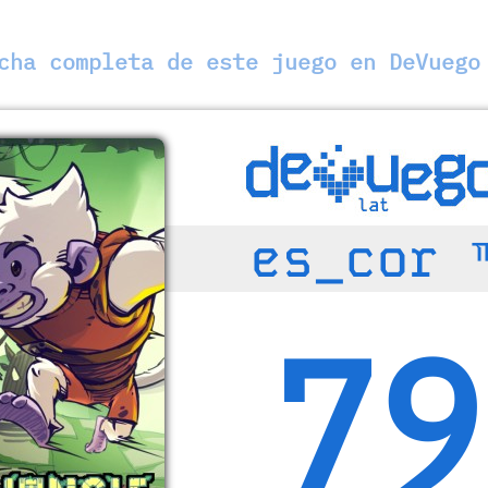
ha completa de este juego en DeVuego
es_cor 
79