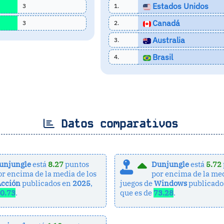
Estados Unidos
3
1.
Canadá
3
2.
Australia
3.
Brasil
4.
Datos comparativos
unjungle
está
8.27
puntos
Dunjungle
está
5.72
or encima de la media de los
por encima de la med
Acción
publicados en
2025
,
juegos de
Windows
publicado
0.73
.
que es de
73.28
.