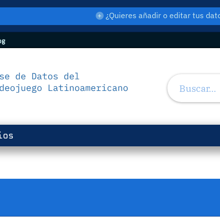
¿Quieres añadir o editar tus d
og
ios