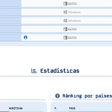
Estadísticas
Ránking por paíse
NCRITICAS
P.
PAIS