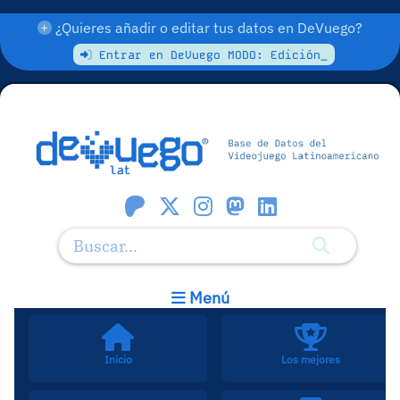
¿Quieres añadir o editar tus datos en DeVuego?
Entrar en DeVuego MODO: Edición_
Menú
Inicio
Los mejores