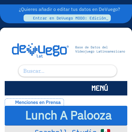
¿Quieres añadir o editar tus datos en DeVuego?
Entrar en DeVuego MODO: Edición_
MENÚ
Menciones en Prensa
Lunch A Palooza