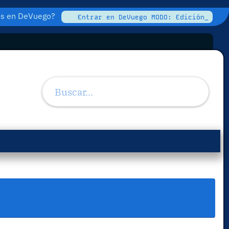
tos en DeVuego?
Entrar en DeVuego MODO: Edición_