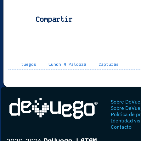
Compartir
Juegos
Lunch A Palooza
Capturas
Sobre DeVue
Sobre DeVue
Política de p
Identidad vis
Contacto
2020-2026