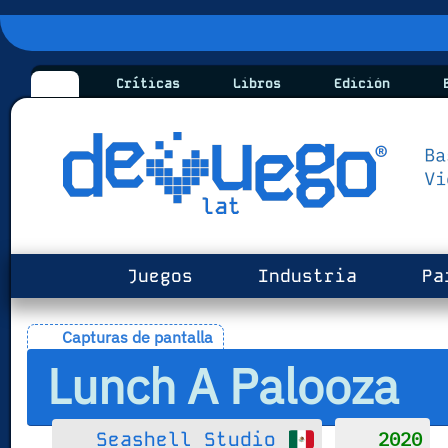
Críticas
Libros
Edición
B
Juegos
Industria
Pa
Capturas de pantalla
Lunch A Palooza
2020
Seashell Studio