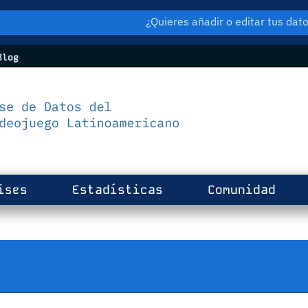
¿Quieres añadir o editar tus da
log
ises
Estadísticas
Comunidad